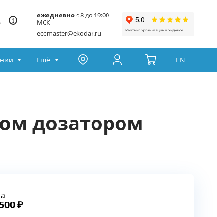
ежедневно
с 8 до 19:00
2
МСК
ecomaster@ekodar.ru
ании
Ещё
EN
Москва
Колумбус
Поддержка
Да
Другой
ном дозатором
Избранное
Товары для сравнения
на
 500