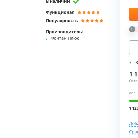
В наличии
Мы Вам перезвоним
Функционал
Популярность
Фирменные магазин
Производитель:
Фонтан Плюс
7 - 
1 
Оста
авг
1 12
Доб
Сра