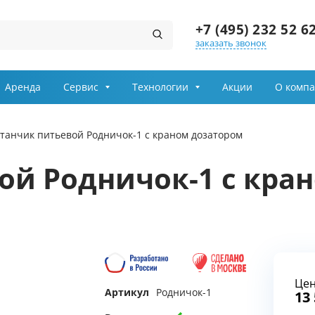
+7 (495) 232 52 6
заказать звонок
Заказ звонка
Аренда
Сервис
Технологии
Акции
О комп
Имя
танчик питьевой Родничок-1 с краном дозатором
Телефон
ой Родничок-1 с кра
Выберите причину обращения
Департамент
Це
Я принимаю условия
Артикул
Родничок-1
передачи информации
13