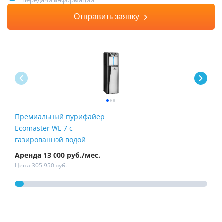
передачи информации
Отправить заявку
Премиальный пурифайер
Пур
Ecomaster WL 7 с
Fire
газированной водой
Аренда 13 000 руб./мес.
Арен
Цена 305 950 руб.
Цена