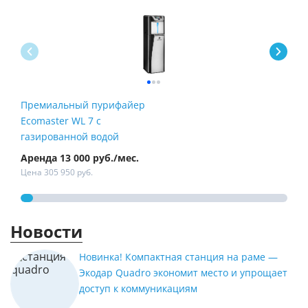
Премиальный пурифайер
Пур
Ecomaster WL 7 с
Fire
газированной водой
Аренда 13 000 руб./мес.
Арен
Цена 305 950 руб.
Цена
Новости
Новинка! Компактная станция на раме —
Экодар Quadro экономит место и упрощает
доступ к коммуникациям