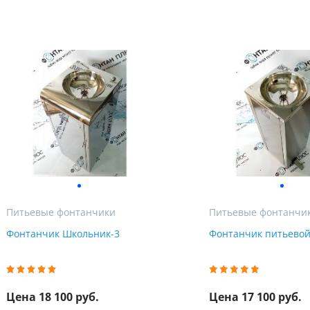
в рабочее время для уточнения деталей заказа
Мы ценим Ваше время и звоним только по делу!
Имя
Имя
Имя
Телефон
Телефон
Телефон
Выберите причину обращения
Выберите причину обращения
Департамент
Я принимаю условия
Отправить заявку
Я принимаю условия
передачи информации
передачи информации
Я принимаю условия
Мы Вам перезвоним
передачи информации
Мы Вам перезвоним
Питьевые фонтанчики
Питьевые фонтанчи
Фонтанчик Школьник-3
Фонтанчик питьевой
Фирменные магазины
Цена 18 100 руб.
Цена 17 100 руб.