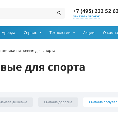
+7 (495) 232 52 6
заказать звонок
Заказ звонка
Аренда
Сервис
Технологии
Акции
О комп
Имя
танчики питьевые для спорта
Телефон
вые для спорта
Выберите причину обращения
Департамент
Я принимаю условия
начала дешёвые
Сначала дорогие
Сначала популя
передачи информации