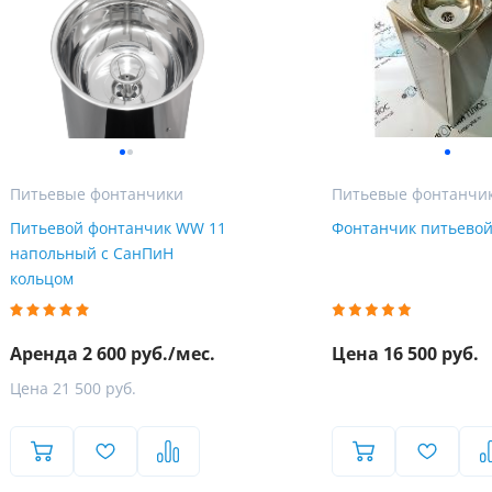
Питьевые фонтанчики
Питьевые фонтанчи
Питьевой фонтанчик WW 11
Фонтанчик питьевой
напольный с СанПиН
кольцом
Пожалуйста, введите код из СМC
Аренда 2 600 руб./мес.
Цена 16 500 руб.
чтобы подтвердить отправку заявки
Цена 21 500 руб.
Код
Купить в один клик
Заказ звонка
Обратный звонок
Заполните имя, телефон, почту и наши менеджеры свяжутся с Вами
Подтвердить код