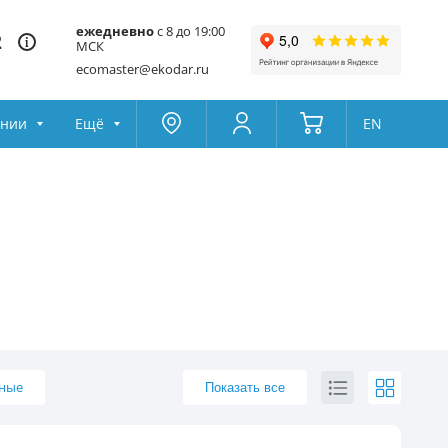
ежедневно
с 8 до 19:00
2
МСК
ecomaster@ekodar.ru
ании
Ещё
EN
Москва
Колумбус
Поддержка
Да
Другой
Избранное
Товары для сравнения
рные
Показать все