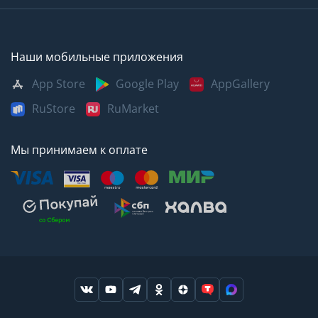
Наши мобильные приложения
App Store
Google Play
AppGallery
RuStore
RuMarket
Мы принимаем к оплате
Москва
Казань
Саратов