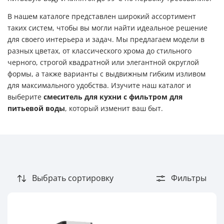
Проточная нефильтрованная
В нашем каталоге представлен широкий ассортимент
Холодная
таких систем, чтобы вы могли найти идеальное решение
для своего интерьера и задач. Мы предлагаем модели в
разных цветах, от классического хрома до стильного
Популярность
черного, строгой квадратной или элегантной округлой
формы, а также варианты с выдвижным гибким изливом
4
для максимального удобства. Изучите наш каталог и
5
выберите
смеситель для кухни с фильтром для
питьевой воды
, который изменит ваш быт.
Опции пурифайера
Водород
Газация
Выбрать сортировку
Фильтры
Тип установки
Настольные