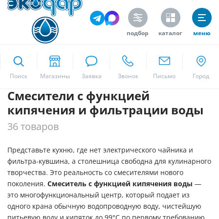
Цена
подбор
каталог
меню
ekodar.ru
Поиск
Производитель
Смесители с функцией
Москва
Waterlogic
кипячения и фильтрации воды
по заказу Экодар
36 товаров
Да
Режим воды
Представьте кухню, где нет электрического чайника и
фильтра-кувшина, а столешница свободна для кулинарного
Водородная
творчества. Это реальность со смесителями нового
Газированная
поколения.
Смеситель с функцией кипячения воды
—
это многофункциональный центр, который подает из
Горячая
одного крана обычную водопроводную воду, чистейшую
Комнатная
питьевую воду и кипяток до 99°C по первому требованию.