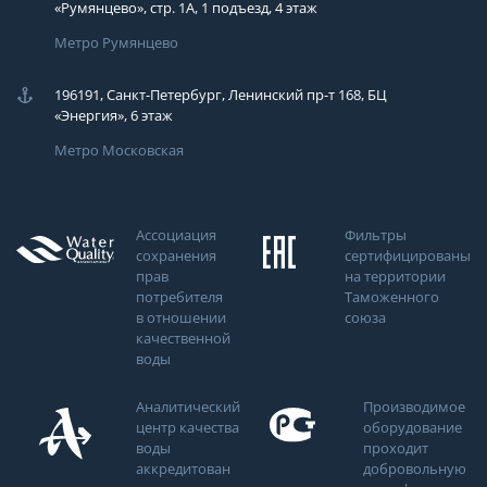
«Румянцево», стр. 1А, 1 подъезд, 4 этаж
Метро Румянцево
196191, Санкт-Петербург, Ленинский пр-т 168, БЦ
«Энергия», 6 этаж
Метро Московская
Ассоциация
Фильтры
сохранения
сертифицированы
прав
на территории
потребителя
Таможенного
в отношении
союза
качественной
воды
Аналитический
Производимое
центр качества
оборудование
воды
проходит
аккредитован
добровольную