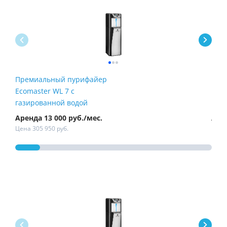
Премиальный пурифайер
Пур
Ecomaster WL 7 с
Fire
газированной водой
Аренда 13 000 руб./мес.
Арен
Цена 305 950 руб.
Цена 