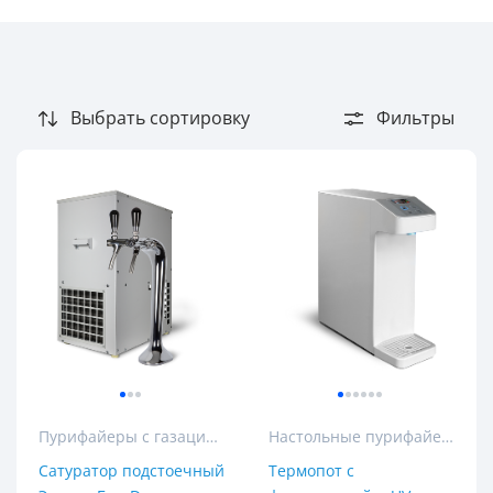
основной цвет
Белый
Выбрать сортировку
Фильтры
Серебристый
Хром
Режим воды
Газированная
Горячая
Комнатная
Холодная
Пурифайеры с газацией
Настольные пурифайеры
Высота
Сатуратор подстоечный
Термопот с