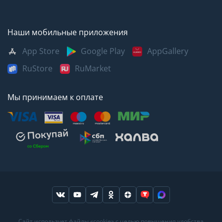
Наши мобильные приложения
App Store
Google Play
AppGallery
RuStore
RuMarket
Мы принимаем к оплате
Москва
Казань
Саратов
Сайт использует файлы «cookie» с целью повышения удобства