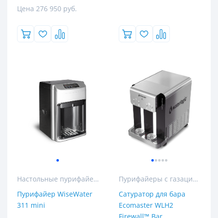
Цена 276 950 руб.
Настольные пурифайеры
Пурифайеры с газацией
Пурифайер WiseWater
Сатуратор для бара
311 mini
Ecomaster WLH2
Firewall™ Bar