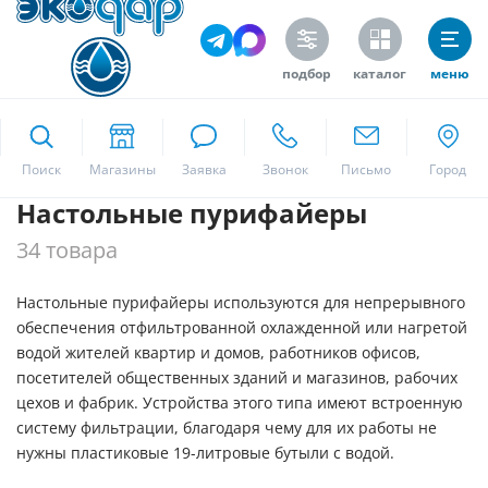
Цена
подбор
каталог
меню
ekodar.ru
Поиск
Производитель
Настольные пурифайеры
Москва
Waterlogic
34 товара
по заказу Экодар
Экодар
Настольные пурифайеры используются для непрерывного
Да
обеспечения отфильтрованной охлажденной или нагретой
водой жителей квартир и домов, работников офисов,
Антимикробное покрытие
посетителей общественных зданий и магазинов, рабочих
Да
цехов и фабрик. Устройства этого типа имеют встроенную
систему фильтрации, благодаря чему для их работы не
Нет
нужны пластиковые 19-литровые бутыли с водой.
Опционально