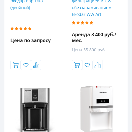
Экодар Бар Duo
фильтрацией и UV-
(двойной)
обеззараживанием
Ekodar WW Art
Ширина
Аренда 3 400 руб./
Цена по запросу
мес.
Цена 35 800 руб.
Длина
Популярность
4
4.5
5