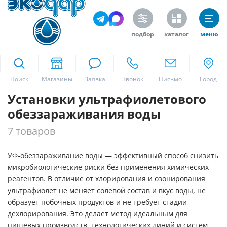
Цена
подбор
каталог
меню
ekodar.ru
Поиск
Производитель
Установки ультрафиолетового
Москва
Экодар
обеззараживания воды
7 товаров
Высота
Да
УФ‑обеззараживание воды — эффективный способ снизить
микробиологические риски без применения химических
реагентов. В отличие от хлорирования и озонирования
ультрафиолет не меняет солевой состав и вкус воды, не
образует побочных продуктов и не требует стадии
Ширина
дехлорирования. Это делает метод идеальным для
пищевых производств, технологических линий и систем