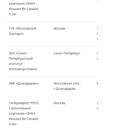
компания «ЭНКА
Иншаат Ве Санайи
А.Ш»
ГУК «Московский
Москва
30 м³/ч - грубая очис
Зоопарк»
система автоматизац
температурного реж
ЗАО «Санкт-
Санкт-Петербург
40 м³/час - коррекци
Петербургский
обратноосмотическо
институт
теплоэнергетики»
АВК «Домодедово»
Московская обл.,
Комплектующие для 
г.Домодедово
Гипермаркет РЕАЛ,
Москва
25 м³/ч -сорбционная
Строительная
УФ обеззараживание
компания «ЭНКА
Иншаат Ве Санайи
А.Ш»