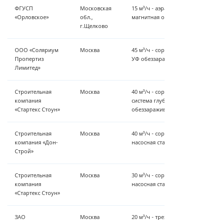
ФГУСП
Московская
15 м³/ч - аэрация, обезжелезиван
«Орловское»
обл.,
магнитная обработка
г.Щелково
ООО «Соляриум
Москва
45 м³/ч - сорбционная очистка, 
Пропертиз
УФ обеззараживание
Лимитед»
Строительная
Москва
40 м³/ч - сорбционная очистка и
компания
система глубокой очистки воды 
«Стартекс Стоун»
обеззараживание
Строительная
Москва
40 м³/ч - сорбционная очистка, 
компания «Дон-
насосная станция второго подъ
Строй»
Строительная
Москва
30 м³/ч - сорбционная очистка, 
компания
насосная станция второго подъ
«Стартекс Стоун»
ЗАО
Москва
20 м³/ч - трехступенчатая фильт