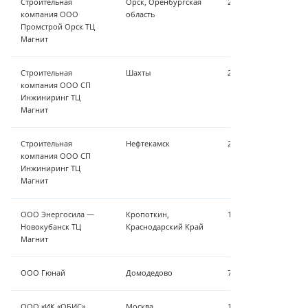
Строительная
Орск, Оренбургская
2 м³/ч - умягчение/о
компания ООО
область
Промстрой Орск ТЦ
Магнит
Строительная
Шахты
2 м³/ч - умягчение/
компания ООО СП
Инжиниринг ТЦ
Магнит
Строительная
Нефтекамск
2 м³/ч - умягчение/
компания ООО СП
Инжиниринг ТЦ
Магнит
ООО Энергосила —
Кропоткин,
11 м³/ч - умягчение
Новокубанск ТЦ
Краснодарский Край
Магнит
ООО Гюнай
Домодедово
7 м³/ч- умягчение/о
ООО «ИК «ОБИС»
Москва
15 м³/ч - Установка 