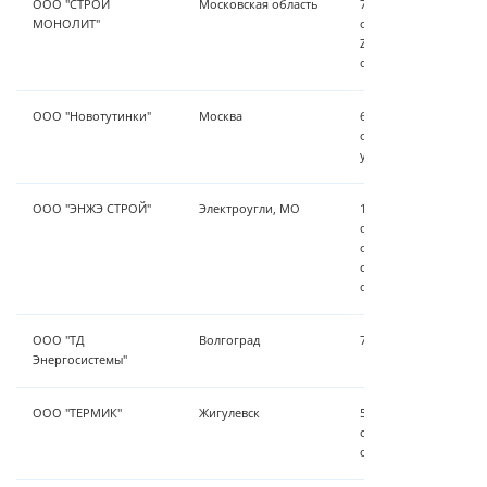
ООО "СТРОЙ
Московская область
740 м³/сут - установ
МОНОЛИТ"
очистки,обратноосмо
ZauberKraft, насосна
очищенной воды, УФ
ООО "Новотутинки"
Москва
60 м³/час установка
очистки, станция об
установка ZauberKraf
ООО "ЭНЖЭ СТРОЙ"
Электроугли, МО
15 м³/час - установк
очистки, станция осв
обезжелезивания Zaub
станция подачи очи
обеззараживание.
ООО "ТД
Волгоград
72 м³/час - предварит
Энергосистемы"
ООО "ТЕРМИК"
Жигулевск
5.0 м³/час - установ
очистки, станция ум
обезжелезивания Zau