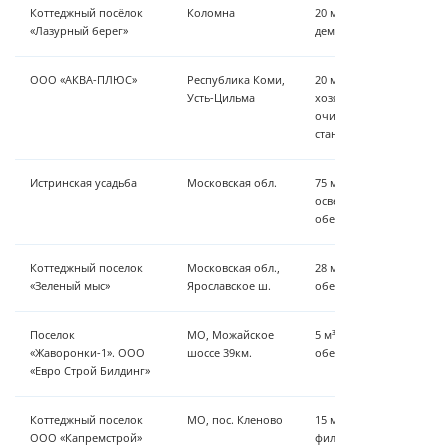
Коттеджный посёлок
Коломна
20 м³/час — осветление,
«Лазурный берег»
деманганация
ООО «АКВА-ПЛЮС»
Республика Коми,
20 м³/ч — комплексы до
Усть-Цильма
хозяйство, станция Эком
очистка, УФ-обеззаражи
станции
Истринская усадьба
Московская обл.
75 м³/ч – дозирующий к
осветление, насосная ст
обеззараживание
Коттеджный поселок
Московская обл.,
28 м³/ч - осветление, аэ
«Зеленый мыс»
Ярославское ш.
обеззараживание
Поселок
МО, Можайское
5 м³/ч – аэрация, осветл
«Жаворонки-1». ООО
шоссе 39км.
обеззараживание
«Евро Строй Билдинг»
Коттеджный поселок
МО, пос. Кленово
15 м³/ч - аэрация, обез
ООО «Капремстрой»
фильтрация, обеззараж