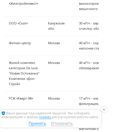
«Жилстройинвест»
высокопроизводительных фильт
мешочного типа
ООО «Скат»
Калужская
30 м³/ч - аэрация, осветление, т
обл.
очистка, обеззараживание.
Фитнес-центр
Москва
40 м³/ч - сорбционная очистка, 
насосная станция второго подъ
Жилой комплекс
Москва
40 м³/ч - осветление, умягчение,
категории De luxe
обеззараживание
"Новая Остоженка"
Компании «Дон-
Строй»
ТСЖ «Кварт-98»
Москва
17 м³/ч - насосная станция, сорб
фильтрация, УФ-обеззараживан
✕
Ваши данные под надёжной защитой. Мы собираем
информацию о файлах
cookies
для улучшения работы сайта.
ТСЖ «Дворянское
Москва
10 м³/ч - сорбция (упрощенная с
Принять
Отклонить
гнездо»
тонкая очистка, УФ-обеззаражив
магнитная обработка