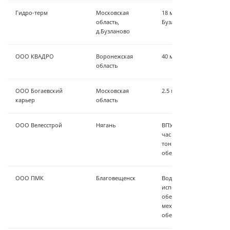
Гидро-терм
Московская
18 м³/час станция водо
область,
Бузланово
д.Бузланово
ООО КВАДРО
Воронежская
40 м³/час - обезжелезив
область
ООО Богаевский
Московская
2.5 м³/час - обезжелези
карьер
область
ООО Велесстрой
Нягань
ВПУ в блочно-модульном
час осветление-обезжел
тонкая механическая оч
обеззараживание.
ООО ПМК
Благовещенск
Водоподготовка в блоч
исполнении, 2 м³/час ос
обезжелезивание, сорб
механическую очистку 
обеззараживание