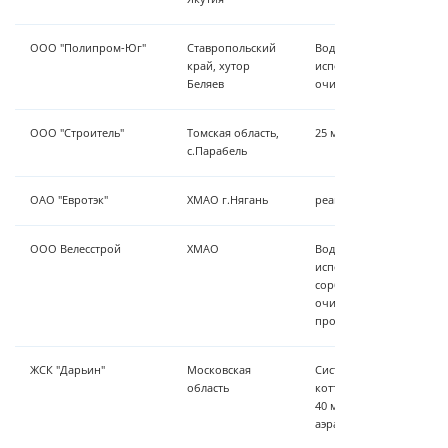
ООО "Полипром-Юг"
Ставропольский
Водоподготовка в блоч
край, хутор
исполнении, 17 м³/час,
Беляев
очистка, обеззараживан
ООО "Строитель"
Томская область,
25 м³/час - аэрация
с.Парабель
ОАО "Евротэк"
ХМАО г.Нягань
реагенты
ООО Велесстрой
ХМАО
Водоподготовка в блоч
исполнении, осветление
сорбционая очистка, то
очистка, УФ-обеззаражи
производительность 5 м
ЖСК "Дарьин"
Московская
Система осветления- об
область
коттеджного поселка п
40 м³/час с применени
аэрации