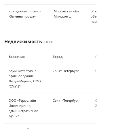
Коттеджный поселок
Московская обл.,
50 м³/ч - грубая очистка
«Зеленная роща»
Минское ш.
обезжелезивание, УФ о
насосная станция
Недвижимость
<
ЖКХ
Заказчик
Город
Примененные техн
Административно-
Санкт-Петербург
Обезжелезивание/осв
офисное здание,
Леруа-Мерлен, ООО
“СМУ 2”
ООО «Термолайн
Санкт-Петербург
Система осветления 
Инжиниринг»,
Zauber Kraft 17.5/540
административное
здание