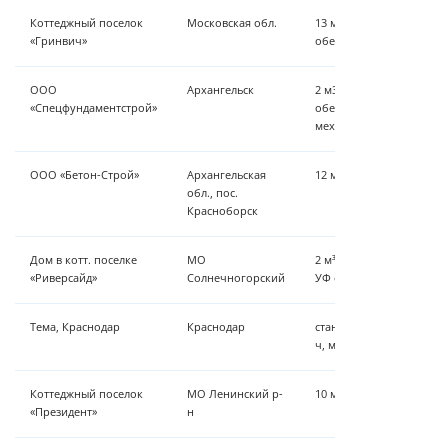
Коттеджный поселок
Московская обл.
13 м³/ч — обезжелезива
«Гринвич»
обеззаражиание
ООО
Архангельск
2 м3/ч — коагуляция, ос
«Спецфундаментстрой»
обезжелезивание, сорбц
механическая очистка
ООО «Бетон-Строй»
Архангельская
12 м³/ч — обезжелезива
обл., пос.
Красноборск
Дом в котт. поселке
МО
2 м³/ч — Осветление, С
«Риверсайд»
Солнечногорский
УФ обеззараживание
Тема, Краснодар
Краснодар
станция обезжелезивани
ч, монтаж не наш
Коттеджный поселок
МО Ленинский р-
10 м³/ч 220 мм³/сутки о
«Президент»
н