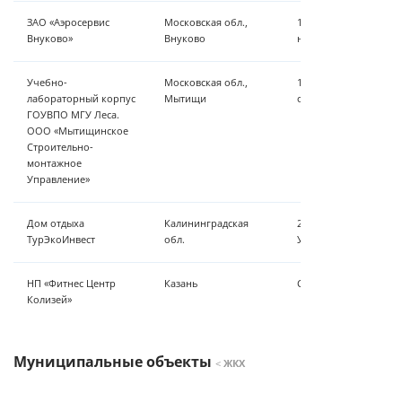
ЗАО «Аэросервис
Московская обл.,
13 м³/сут - аэрация, 
Внуково»
Внуково
насосная станция
Учебно-
Московская обл.,
12 м³/ч – аэрация, ос
лабораторный корпус
Мытищи
обеззараживание
ГОУВПО МГУ Леса.
ООО «Мытищинское
Строительно-
монтажное
Управление»
Дом отдыха
Калининградская
2 м³/ч - обезжелезив
ТурЭкоИнвест
обл.
УФ-обеззараживание,
НП «Фитнес Центр
Казань
Система преобразова
Колизей»
Муниципальные объекты
<
ЖКХ