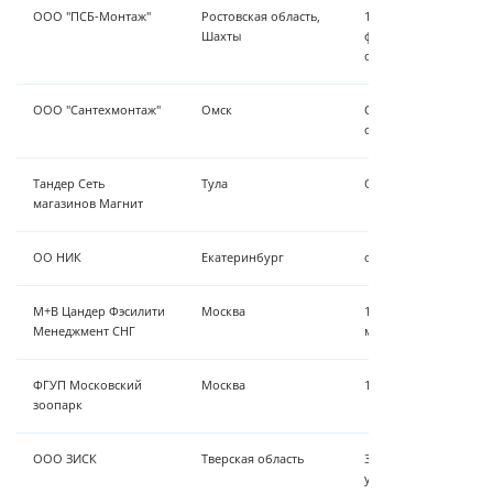
ООО "ПСБ-Монтаж"
Ростовская область,
10 м³/час - УФ обез
Шахты
фильтры MBH, устано
обезжелезивания CRA
ООО "Сантехмонтаж"
Омск
Сорбция и обезжеле
осветлительно-сорб
Тандер Сеть
Тула
Оборудование - уста
магазинов Магнит
ОО НИК
Екатеринбург
оборудование водоп
М+В Цандер Фэсилити
Москва
10 м³ - уф-обеззараж
Менеджмент СНГ
монтаж
ФГУП Московский
Москва
1 м³/час - механичес
зоопарк
ООО ЗИСК
Тверская область
3 м³/час Установка о
умягчения и УФ обе