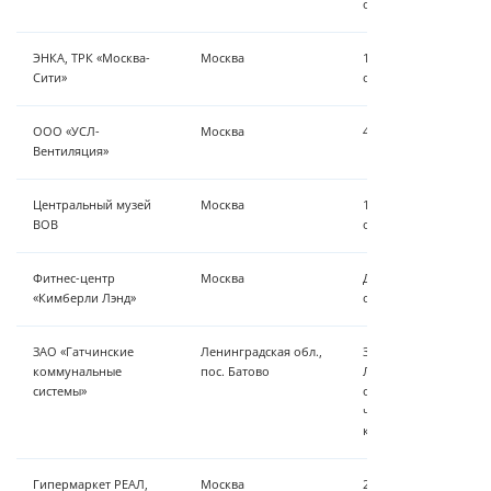
обеззараживание
ЭНКА, ТРК «Москва-
Москва
18 м³/час - сорбция, 
Сити»
обеззраживание, кор
ООО «УСЛ-
Москва
4 установки обезжел
Вентиляция»
Центральный музей
Москва
10 м³/ч - сорбционна
ВОВ
осмос, дозирование, 
Фитнес-центр
Москва
Дозирующие комплек
«Кимберли Лэнд»
обратного осмоса
ЗАО «Гатчинские
Ленинградская обл.,
ЗАО «Гатчинские ко
коммунальные
пос. Батово
Ленинградская обл., п
системы»
одноступенчатое умяг
час — двухступенчат
котлов 2009
Гипермаркет РЕАЛ,
Москва
25 м³/ч - сорбционна