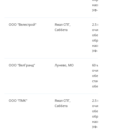
насосная станция пода
УФ-обеззараживание.
ООО "Велестрой"
Ямал СПГ,
2.5 м³/час - установка 
Саббета
очистки,станция осветл
обезжелезивания Zauber
обратноосмотическая у
насосная станция пода
УФ-обеззараживание.
ООО "ВелГранд"
Лунево, МО
60 м³/ч - установка пре
очистки, станция осветл
обезжелезивания Zauber
станция подачи очищен
обеззараживание.
ООО "ПМК"
Ямал СПГ,
2.5 м³/час - установка 
Саббета
очистки,станция осветл
обезжелезивания Zauber
обратноосмотическая у
насосная станция пода
УФ-обеззараживание.