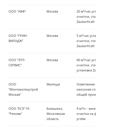
ООО "АВФ"
Москва
20 м³/час установка предварите
очистки, станция умягчения вод
ZauberKraft
ООО "ГРИН-
Москва
5 м³/час установка предварител
ВИЛАДЖ"
очистки, станция умягчения вод
ZauberKraft
ООО "ЭТЛ-
Москва
60 м³/час установка предварите
СЕРВИС"
очистки, станция обезжелезиван
установка ZauberKraft
ООО
Мытищи
Осветление-обезжелезивание, 
"Монтажспецстрой
наосоная станция, емкостное хоз
Москва"
общей производительность 16 м³
ООО "ЕСЗ" ГК
Балашиха,
9 м³/ч - жилой дом, умягчение, у
"Ренова"
Московская
очистка на фильтрах с активир
область
углём