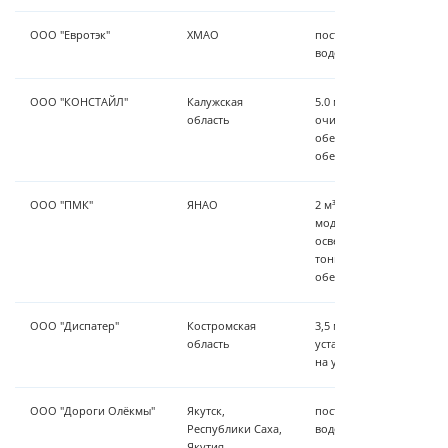
ООО "Евротэк"
ХМАО
поставка комплектующи
водоподготовки
ООО "КОНСТАЙЛ"
Калужская
5.0 м³/час - установка 
область
очистки,станция осветл
обезжелезивания Zauber
обеззараживание.
ООО "ПМК"
ЯНАО
2 м³/час-водоподготовк
модульном исполнении
осветление-обезжелези
тонкую механическую о
обеззараживание
ООО "Диспатер"
Костромская
3,5 м³/час - комплекс д
область
установка осветвелния 
на установке ZauberKraf
ООО "Дороги Олёкмы"
Якутск,
поставка комплектующи
Республики Саха,
водоподготовки
Якутия