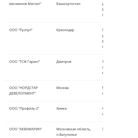
магазинов Магнит"
Башкортостан
умягчения воды Zaube
фильтры мешочного 
обеззараживание
ООО "Руспул"
Краснодар
5 м³/час - установка
умягчения воды Zaube
фильтры мешочного 
обеззараживание
ООО "ТСЖ Гарант"
Дмитров
19 м³/час - установка
обезжелезивания и о
станция
ООО "НОРДСТАР
Москва
5 м³/час модернизац
ДЕВЕЛОПМЕНТ"
обезжелезивания и у
ООО "Профиль-2"
Химки
40 м³/час - сорбцион
обеззараживание 2 м³
ООО "АКВАМАРИН"
Московская область,
3 м³/час - умягчение
п.Ватутинки