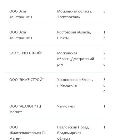
ООО Эста
Московская область,
3 м³/час обезжелези
констракшен
Электросталь
ООО Эста
Ростовская область,
10 м³/час обезжелез
констракшен
Шахты
воды
ЗАО "ЭНЖЭ СТРОЙ"
Московская
25 м³/час - РИВ, нас
область,Дмитровский
подъема, обезжелези
р-н
обеззараживание
ООО "ЭНЖЭ СТРОЙ"
Ульяновская область,
5 м³/час - насосная с
п.Чердаклы
обезжелезивание, ум
обеззараживание
ООО "АВАЛОН" ТЦ
Челябинск
1,5 м³/ч - умягчение
Магнит
ООО
Павловский Посад,
1,5 м³/ч - умягчение
«Балттеплосервис» ТЦ
Владимирская
Магнит
область