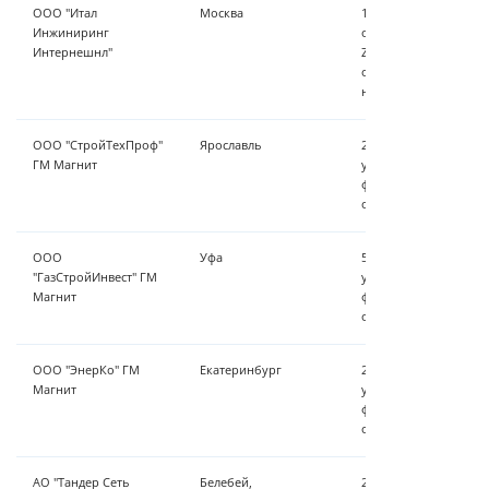
ООО "Итал
Москва
1 м³/час-установка 
Инжиниринг
очистки, установка 
Интернешнл"
ZauberKraft серии VF
обратноосмотическая
насосная станция п
ООО "СтройТехПроф"
Ярославль
2 м³/час - установка
ГМ Магнит
умягчения воды Zaube
фильтры мешочного 
обеззараживание
ООО
Уфа
5 м³/час - установка
"ГазСтройИнвест" ГМ
умягчения воды Zaube
Магнит
фильтры мешочного 
обеззараживание
ООО "ЭнерКо" ГМ
Екатеринбург
2 м³/час - установка
Магнит
умягчения воды Zaube
фильтры мешочного 
обеззараживание
АО "Тандер Сеть
Белебей,
2 м³/час - установка