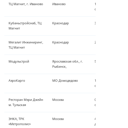
ТЦ Магнит, г. Иваново
Иваново
1,8 м³/ч - обезжелез
обеззараживание
Кубаньстройснаб, ТЦ
Краснодар
3,57 м³/ч — Установк
Магнит
Мегалит Инжиниринг,
Краснодар
2,6 м³/ч – обезжелез
ТЦ Магнит
Модульстрой
Ярославская обл., г.
5 м³/ч – насосная ста
Рыбинск,
АэроКарго
МО Домодедово
1,3 м³/ч – Насосная с
обеззараживание
Ресторан Мэри Джейн
Москва
0,2 м³/ч обратноосм
м. Тульская
обессоливание
ЭНКА, ТРК
Москва
4 установки с общей
«Метрополис»
до 100 м³/час - сорбц