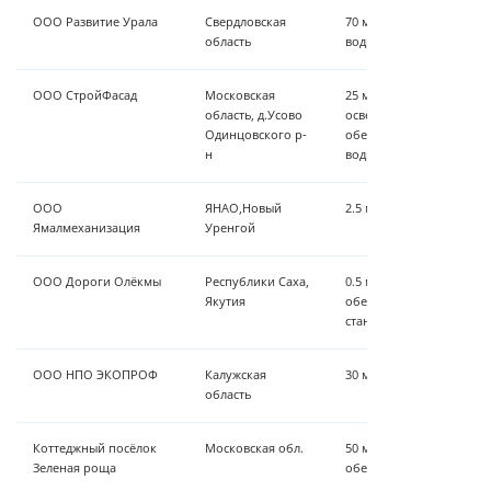
ООО Развитие Урала
Свердловская
70 м³/час осветлению и
область
воды
ООО СтройФасад
Московская
25 м³/час предварительн
область, д.Усово
осветление, умягчение,
Одинцовского р-
обеззараживание, фини
н
воды
ООО
ЯНАО,Новый
2.5 м³/час - ионный об
Ямалмеханизация
Уренгой
ООО Дороги Олёкмы
Республики Саха,
0.5 м³/час - осветление,
Якутия
обеззараживание, ионн
станция
ООО НПО ЭКОПРОФ
Калужская
30 м³/час - аэрация, об
область
Коттеджный посёлок
Московская обл.
50 м³/ч- Установка осве
Зеленая роща
обезжелезивания