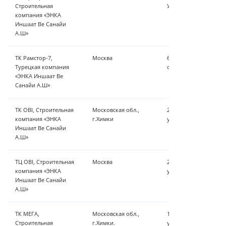
Строительная
УФ обеззараживание
компания «ЭНКА
Иншаат Ве Санайи
А.Ш»
ТК Рамстор-7,
Москва
60 м³/ч - механическ
Турецкая компания
обеззараживание, 5 м
«ЭНКА Иншаат Ве
Санайи А.Ш»
ТК OBI, Строительная
Московская обл.,
20 м³/ч - мультимед
компания «ЭНКА
г.Химки
умягчение, дозирую
Иншаат Ве Санайи
А.Ш»
ТЦ OBI, Строительная
Москва
20 м³/ч - мультимед
компания «ЭНКА
умягчение, дозирую
Иншаат Ве Санайи
А.Ш»
ТК МЕГА,
Московская обл.,
100 м³/ч - Мультиме
Строительная
г.Химки.
умягчение, дозирую