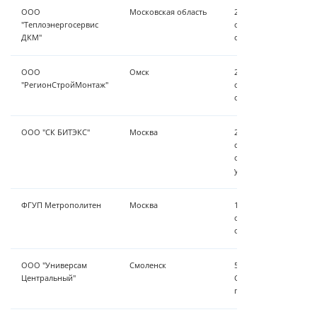
ООО
Московская область
2.5 м³/час - установ
"Теплоэнергосервис
очистки,станция осв
ДКМ"
обезжелезивания Zau
ООО
Омск
2.5 м³/час - установ
"РегионСтройМонтаж"
очистки, станция ум
обезжелезивания Zau
ООО "СК БИТЭКС"
Москва
2.5 м³/час установка
очистки, станция осв
обезжелезивания, ст
установка ZauberKraf
ФГУП Метрополитен
Москва
1 м³/час- установка 
очистки, станция осв
обезжелезивания Zau
ООО "Универсам
Смоленск
5 м³/час - умягчение
Центральный"
GSA, удаление взвесе
го подъема