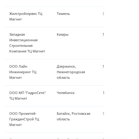
Жилстройсервис ТЦ
Тюмень
3 м³/ч - умягчение/
Магнит
Западная
Кимры
5 м³/ч - умягчение/
Инвестиционная
Строительная
Компания ТЦ Магнит
ООО Лайн
Дзержинск,
5 м³/ч - умягчение/
Инжиниринг ТЦ
Нижнегородская
Магнит
область
ООО МП "ГидроСети"
Челябинск
1,5 м³/ч - осветлени
ТЦ Магнит
ООО Прометей-
Батайск, Ростовская
7 м³/ч - умягчение/
ГражданСтрой ТЦ
область
Магнит