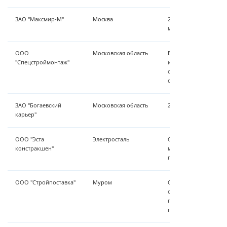
ЗАО "Максмир-М"
Москва
22 м³/час - механиче
микрошлама на напо
ООО
Московская область
Водоподготовка в б
"Спецстроймонтаж"
исполнении, 16 м³/ча
обезжелезивание, ум
станция второго под
ЗАО "Богаевский
Московская область
2,3 м³/час - обезжел
карьер"
ООО "Эста
Электросталь
Обезжелезивнаие, ум
констракшен"
механическая очистк
производительностью
ООО "Стройпоставка"
Муром
Система обезжелезив
обратного осмоса, е
подающая станция 2-
производительность 