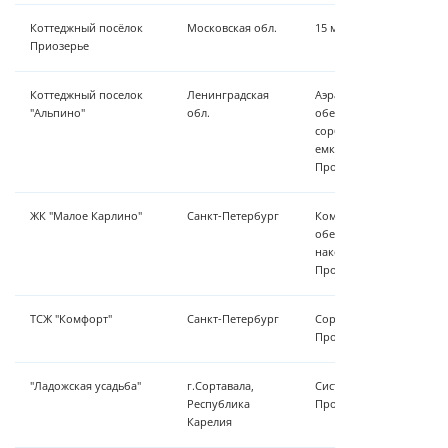
Коттеджный посёлок
Московская обл.
15 м³/ч - осветление-со
Приозерье
Коттеджный поселок
Ленинградская
Аэрационная колонна, с
"Альпино"
обл.
обезжелезивания,станци
сорбционные фильтры, 
емкость, насосная станц
Производительность 6 м
ЖК "Малое Карлино"
Санкт-Петербург
Комплекс дозирования, 
обезжелезивания, сорб
накопительная емкость,
Производительность 100
ТСЖ "Комфорт"
Санкт-Петербург
Сорбционные фильтры.
Производительность 5,5
"Ладожская усадьба"
г.Сортавала,
Системы обезжелезивани
Республика
Производительность 8 м
Карелия