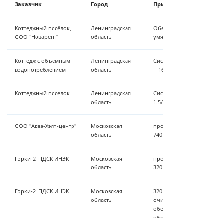
Заказчик
Город
Примененные техноло
Коттеджный посёлок,
Ленинградская
Обезжелезивание, дема
ООО “Новарент”
область
умягчение, обеззаражив
Коттедж с объемным
Ленинградская
Система обезжелезивани
водопотреблением
область
F-1665 TCBT - 3м3/час
Коттеджный поселок
Ленинградская
Система очистки воды Za
область
1.5/53774-П24 - 30м3/сут
ООО "Аква-Хэлп-центр"
Московская
проектирование ВЗУ пр
область
740 м³/сут
Горки-2, ПДСК ИНЭК
Московская
проектирование ВЗУ пр
область
320 м³/сут
Горки-2, ПДСК ИНЭК
Московская
320 м³/сут - установка 
область
очистки, станция осветл
обезжелезивания Zauber
обратноосмотическая у