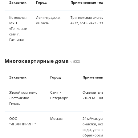
Заказчик
Город
Примененные технологические реш
Котельная
Ленинградская
Триплексная система умягчения воды G
МУП
область
4272, GSD- 2472 - 33м3\час
«Тепловые
сети г.
Гатчина»
Многоквартирные дома
<
ЖКХ
Заказчик
Город
Примененные технологическ
Жилой комплекс
Санкт-
Осветлительно-сорбционный фил
Ласточкино
Петербург
2162CM - 10м3/час
Гнездо
ООО
Москва
24 м³/час установка предварите
"ИНЖИНИРИНГ"
очистки, осветление, станция у
воды, установка ZauberKraft,
обратноосмотическая установка