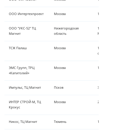
ООО Интертехпроект
Москва
1,45 м³/ч - Установк
ООО "УКС-52" ТЦ
Нижегородская
10 м³/ч - поставка о
Магнит
область
Магнита - умягчение
ТСЖ Палаш
Москва
10 м³/ч - осветление,
обеззараживание
ЭМС Групп, ТРЦ
Москва
10 м³/ч - умягчение,
«Капитолий»
Импульс, ТЦ Магнит
Псков
3 м³/ч, обезжелезива
ИНТЕР СТРОЙ-М, ТЦ
Москва
2 м³/ч — осветление,
Крокус
Никос, ТЦ Магнит
Тюмень
18 м³/ч – умягчение