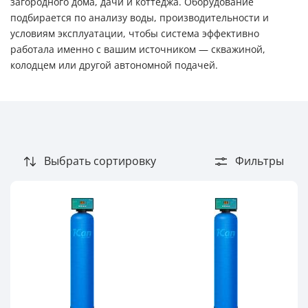
загородного дома, дачи и коттеджа. Оборудование
Известь
подбирается по анализу воды, производительности и
условиям эксплуатации, чтобы система эффективно
Марганец
работала именно с вашим источником — скважиной,
Мутность
колодцем или другой автономной подачей.
Обезжелезивание
Органические загрязнения
Хлор
Цветность
Выбрать сортировку
Фильтры
Производительность (м3/час)
0,6 м³/час
0,8 м³/час
1,0 м³/час
1,2 м³/час