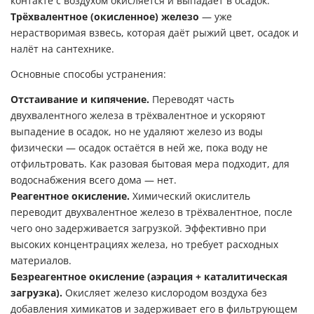
контакте с воздухом окисляется и выпадает в осадок.
Трёхвалентное (окисленное) железо
— уже
нерастворимая взвесь, которая даёт рыжий цвет, осадок и
налёт на сантехнике.
Основные способы устранения:
Отстаивание и кипячение.
Переводят часть
двухвалентного железа в трёхвалентное и ускоряют
выпадение в осадок, но не удаляют железо из воды
физически — осадок остаётся в ней же, пока воду не
отфильтровать. Как разовая бытовая мера подходит, для
водоснабжения всего дома — нет.
Реагентное окисление.
Химический окислитель
переводит двухвалентное железо в трёхвалентное, после
чего оно задерживается загрузкой. Эффективно при
высоких концентрациях железа, но требует расходных
материалов.
Безреагентное окисление (аэрация + каталитическая
загрузка).
Окисляет железо кислородом воздуха без
добавления химикатов и задерживает его в фильтрующем