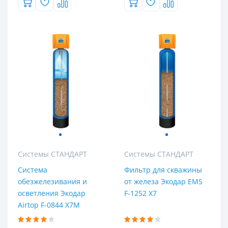
10
2,5
3
3,5
3.5
4
4.5
5
Системы СТАНДАРТ
Системы СТАНДАРТ
Класс оборудования
Система
Фильтр для скважины
обезжелезивания и
от железа Экодар EMS
3,5 м³/час
осветления Экодар
F-1252 X7
Премиум
Airtop F-0844 X7M
Стандарт