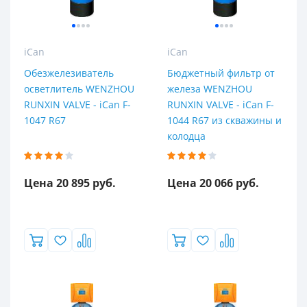
1,5 м³/час
1,7 м³/час
iCan
1,8 м³/час
iCan
Обезжелезиватель
Бюджетный фильтр от
2,0 м³/час
осветлитель WENZHOU
железа WENZHOU
2,4 м³/час
RUNXIN VALVE - iCan F-
RUNXIN VALVE - iCan F-
1047 R67
1044 R67 из скважины и
2,5
колодца
2,5 м³/час
3,0 м³/час
Цена 20 895 руб.
Цена 20 066 руб.
3,2 м³/час
3,5 м³/час
3.5 м³/час
4,0 м³/час
Высота