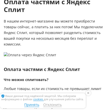
Оплата частями с Яндекс
Сплит
В нашем интернет-магазине вы можете приобрести
товары сейчас, а платить за них потом! Мы подключили
Яндекс Сплит, который позволяет разделить стоимость
вашей покупки на несколько месяцев без переплат и
комиссии.
Оплата частями с Яндекс Сплит
Что можно сплитовать?
Любые товары, если их стоимость не превышает лимит
✕
Ваши данные под надёжной защитой. Мы собираем
Каков максимальный лимит?
информацию о файлах
cookies
для улучшения работы сайта.
Принять
Отклонить
До 50 000 ₽. У каждого эта сумма своя