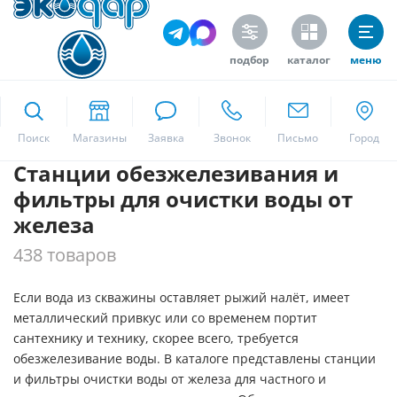
Цена
подбор
каталог
меню
ekodar.ru
Поиск
Производитель
Станции обезжелезивания и
Москва
Экодар
фильтры для очистки воды от
железа
Тип загрязнения
Да
438 товаров
Аммоний
Взвешенные вещества
Если вода из скважины оставляет рыжий налёт, имеет
металлический привкус или со временем портит
Железо
сантехнику и технику, скорее всего, требуется
Жесткость
обезжелезивание воды. В каталоге представлены станции
и фильтры очистки воды от железа для частного и
Запах сероводорода