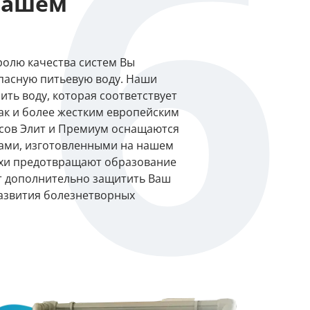
6
 Вашем
ролю качества систем Вы
опасную питьевую воду. Наши
ть воду, которая соответствует
ак и более жестким европейским
ссов Элит и Премиум оснащаются
ами, изготовленными на нашем
ухи предотвращают образование
ет дополнительно защитить Ваш
 развития болезнетворных