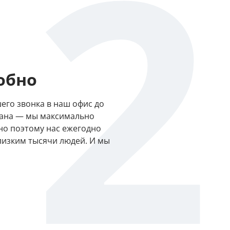
2
добно
его звонка в наш офис до
рана — мы максимально
но поэтому нас ежегодно
лизким тысячи людей. И мы