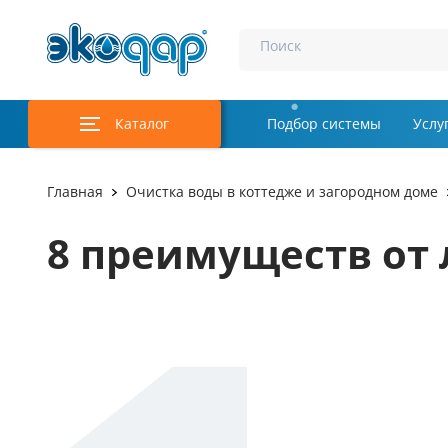
Поиск
Каталог
Подбор системы
Услу
Аэрация и у
Главная
Очистка воды в коттедже и загородном доме
Удаление м
8 преимуществ от
Обеззаражи
Услуги
Комплекту
Инженерная
Осветление 