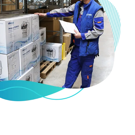
ы
воды