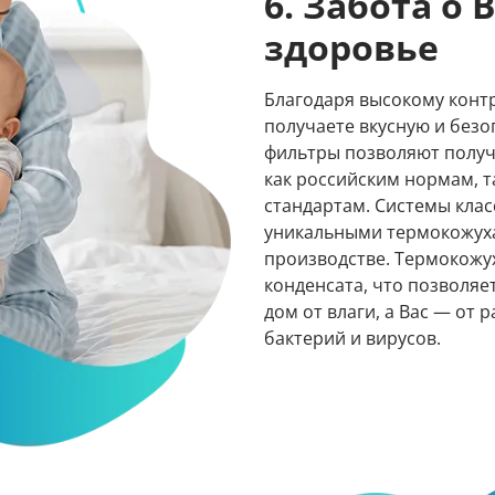
6. Забота о
здоровье
Благодаря высокому конт
получаете вкусную и без
фильтры позволяют получи
как российским нормам, т
стандартам. Системы кла
уникальными термокожух
производстве. Термокож
конденсата, что позволя
дом от влаги, а Вас — от
бактерий и вирусов.