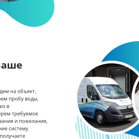
Ваше
дем на объект,
рем пробу воды,
из в
ерем требуемое
вания и пожелания,
ние систему
 получаете