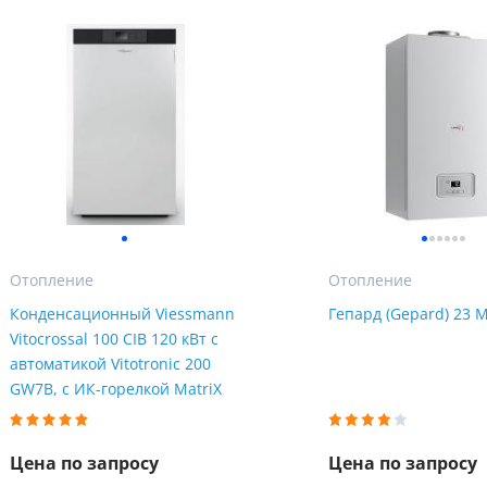
Мы Вам перезвоним
уляторы
Колонны очистки воды
 насосы
Фильтры от извести
Фирменные магазин
 воды
Фильтры грубой очистки 
е клапаны
Магистральные фильтры
 для систем аэрации
Фильтры тонкой очистки
Отопление
Отопление
Конденсационный Viessmann
Гепард (Gepard) 23 
Vitocrossal 100 CIB 120 кВт с
автоматикой Vitotronic 200
GW7B, с ИК-горелкой MatriX
Цена по запросу
Цена по запросу