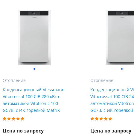
Отопление
Отопление
Конденсационный Viessmann
Конденсационный V
Пожалуйста, введите код из СМC
Vitocrossal 100 CIB 280 кВт с
Vitocrossal 100 CIB 24
чтобы подтвердить отправку заявки
автоматикой Vitotronic 100
автоматикой Vitotron
GC7B, с ИК-горелкой MatriX
GC7B, с ИК-горелкой
Код
Купить в один клик
Заказ звонка
Обратный звонок
Цена по запросу
Цена по запросу
Заполните имя, телефон, почту и наши менеджеры свяжутся с Вами
Подтвердить код