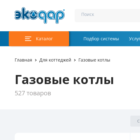
Поиск
Каталог
Подбор системы
Услу
Аэрация и у
Главная
Для коттеджей
Газовые котлы
Удаление м
Газовые котлы
Обеззаражи
527 товаров
Услуги
Комплекту
Инженерная
С
Осветление 