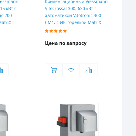
iessmann
Конденсационный Viessmann
15 кВт с
Vitocrossal 300, 630 кВт с
ic 200
автоматикой Vitotronic 300
MatriX
CM1, с ИК-горелкой MatriX
Цена по запросу