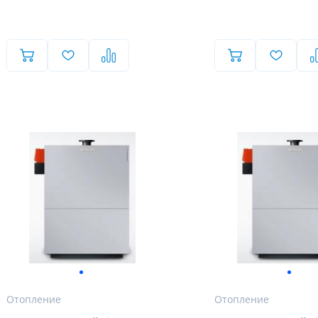
в рабочее время для уточнения деталей заказа
Мы ценим Ваше время и звоним только по делу!
Имя
Имя
Имя
Телефон
Телефон
Телефон
Выберите причину обращения
Выберите причину обращения
Департамент
Я принимаю условия
Отправить заявку
Я принимаю условия
передачи информации
передачи информации
Я принимаю условия
Мы Вам перезвоним
передачи информации
Мы Вам перезвоним
Фирменные магазины
Отопление
Отопление