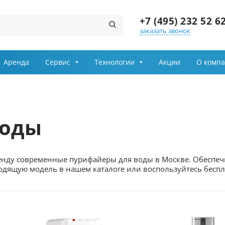
+7 (495) 232 52 6
заказать звонок
Заказ звонка
Аренда
Сервис
Технологии
Акции
О комп
Имя
Телефон
воды
Выберите причину обращения
ренду современные пурифайеры для воды в Москве. Обеспеч
Департамент
одящую модель в нашем каталоге или воспользуйтесь беспл
Я принимаю условия
передачи информации