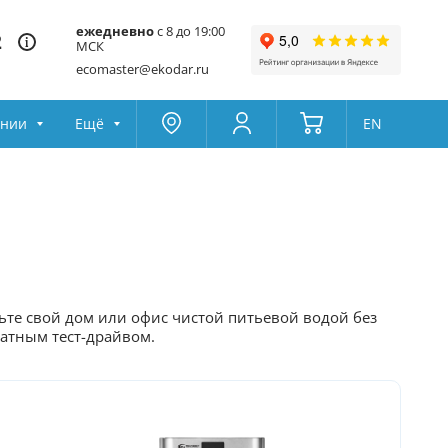
ежедневно
с 8 до 19:00
2
МСК
ecomaster@ekodar.ru
ании
Ещё
EN
Москва
Колумбус
Поддержка
Да
Другой
Избранное
Товары для сравнения
ьте свой дом или офис чистой питьевой водой без
атным тест-драйвом.