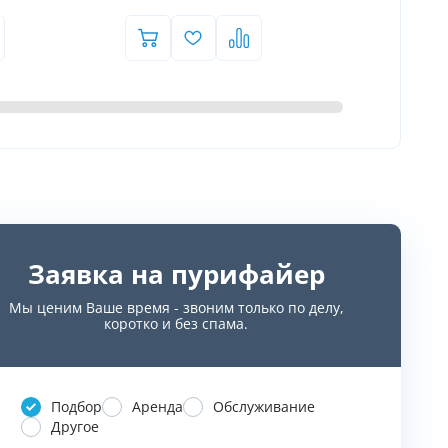
Заявка на пурифайер
Мы ценим Ваше время - звоним только по делу,
коротко и без спама.
Подбор
Аренда
Обслуживание
Другое