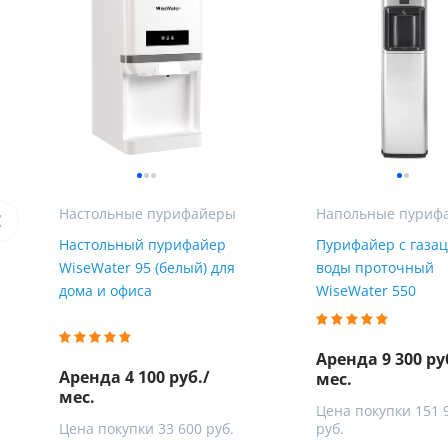
Мы Вам перезвоним
Фирменные магазин
Настольные пурифайеры
Напольные пуриф
Настольный пурифайер
Пурифайер с газа
WiseWater 95 (белый) для
воды проточный
дома и офиса
WiseWater 550
Аренда 9 300 ру
Аренда 4 100 руб./
мес.
мес.
Цена покупки 151 
Цена покупки 33 600 руб.
руб.