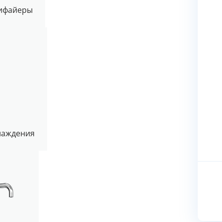
ифайеры
хлаждения