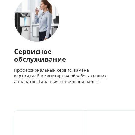
Активное вещество с и
загрязненной поверхно
уровня в течение 24 час
Сервисное
обслуживание
Профессиональный сервис, замена
картриджей и санитарная обработка ваших
аппаратов. Гарантия стабильной работы