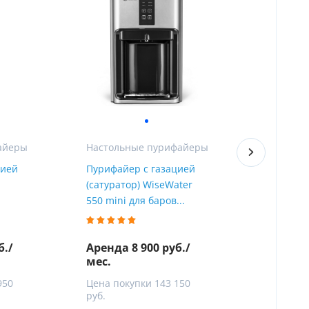
ы
айеры
Настольные пурифайеры
Краны
цией
Пурифайер с газацией
Ekotap 5 
(сатуратор) WiseWater
для кухн
550 mini для баров...
для питье
б./
Аренда 8 900 руб./
мес.
Цена от
950
Цена покупки 143 150
руб.