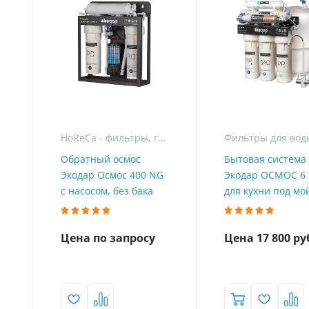
HoReCa - фильтры, газация и розлив воды для гостиниц, ресторанов и кафе
Обратный осмос
Бытовая система
Экодар Осмос 400 NG
Экодар ОСМОС 6 
с насосом, без бака
для кухни под мо
Цена по запросу
Цена 17 800 ру