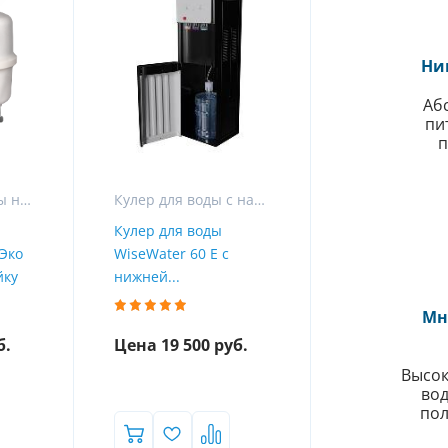
Ни
Аб
пи
п
Фильтры для воды на кухню
Кулер для воды с нагревом и охлаждением
Кулер для воды
Эко
WiseWater 60 Е с
йку
нижней...
Мн
б.
Цена 19 500 руб.
Высок
вод
пол