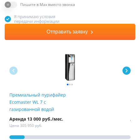
Пишите в Max вместо звонка
Я принимаю условия
передачи информации
Отправить заявку
Премиальный пурифайер
Пур
Ecomaster WL 7 с
Fire
газированной водой
Аренда 13 000 руб./мес.
Арен
Цена 305 950 руб.
Цена 