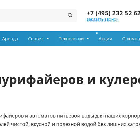
+7 (495) 232 52 6
заказать звонок
Заказ звонка
Аренда
Сервис
Технологии
Акции
О комп
Имя
Телефон
пурифайеров и кулеро
Выберите причину обращения
Департамент
ифайеров и автоматов питьевой воды для наших корпор
Я принимаю условия
ей чистой, вкусной и полезной водой без лишних затра
передачи информации