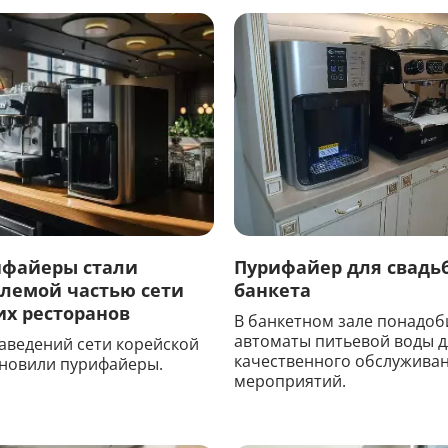
Мы Вам перезвоним
Фирменные магазин
ифайеры стали
Пурифайер для свадь
лемой частью сети
банкета
их ресторанов
В банкетном зале понадоб
автоматы питьевой воды д
заведений сети корейской
качественного обслуживан
ановили пурифайеры.
мероприятий.