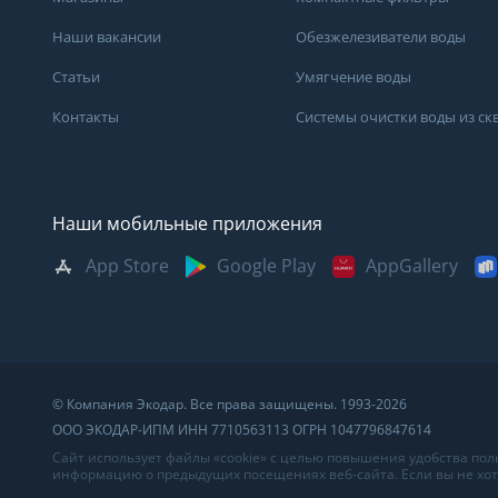
Наши вакансии
Обезжелезиватели воды
Статьи
Умягчение воды
Контакты
Системы очистки воды из с
Наши мобильные приложения
App Store
Google Play
AppGallery
Москва
Казань
Саратов
Санкт-Петербург
Кемерово
Самара
Архангельск
Краснодар
Сыктывкар
Владивосток
Красноярск
Сургут
© Компания Экодар. Все права защищены. 1993-2026
Великий Новгород
Мурманск
Тверь
ООО ЭКОДАР-ИПМ ИНН 7710563113 ОГРН 1047796847614
Волгоград
Нижний Новгород
Тула
Сайт использует файлы «cookie» с целью повышения удобства по
информацию о предыдущих посещениях веб-сайта. Если вы не хоти
Вологда
Новосибирск
Тюмень