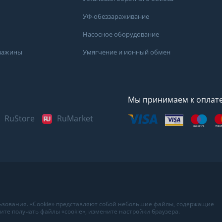
УФ-обеззараживание
Насосное оборудование
кважины
Умягчение и ионный обмен
Мы принимаем к оплат
RuStore
RuMarket
льзования. «Cookie» представляют собой небольшие файлы, содержащие
те получать файлы «cookie», измените настройки браузера.