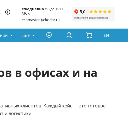
ежедневно
с 8 до 19:00
2
МСК
ecomaster@ekodar.ru
ании
Ещё
EN
Москва
Колумбус
Поддержка
Да
Другой
в в офисах и на
Избранное
Товары для сравнения
ативных клиентов. Каждый кейс — это готовое
т и логистики.