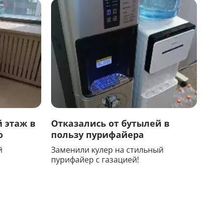
 этаж в
Отказались от бутылей в
о
пользу пурифайера
й
Заменили кулер на стильный
пурифайер с газацией!