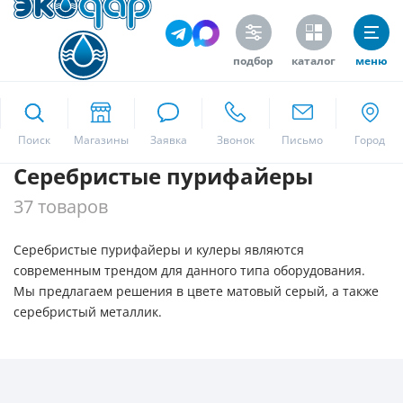
Цена
подбор
каталог
меню
ekodar.ru
Поиск
Производитель
Серебристые пурифайеры
Москва
Waterlogic
37 товаров
по заказу Экодар
Фонтан+
Серебристые пурифайеры и кулеры являются
Да
современным трендом для данного типа оборудования.
Мы предлагаем решения в цвете матовый серый, а также
Высота
серебристый металлик.