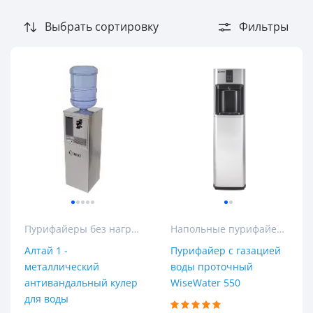
Ширина
Выбрать сортировку
Фильтры
Длина
Популярность
Пурифайеры без нагрева
Напольные пурифайеры
Алтай 1 -
Пурифайер с газацией
4
металлический
воды проточный
4.5
антивандальный кулер
WiseWater 550
для воды
5