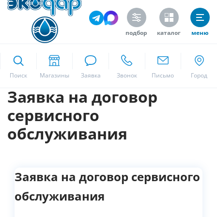
подбор
каталог
меню
ekodar.ru
Поиск
Заявка на договор
Москва
сервисного
обслуживания
Да
Заявка на договор сервисного
обслуживания