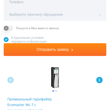
Телефон
Выберите причину обращения
Пишите в Max вместо звонка
Я принимаю условия
передачи информации
Отправить заявку
Премиальный пурифайер
Пур
Ecomaster WL 7 с
Fire