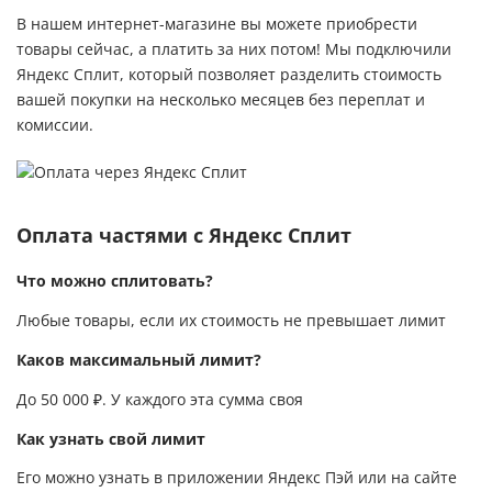
службы, а качество воды останется
В нашем интернет-магазине вы можете приобрести
вредных примесей несравнимо полезнее,
стабильно высоким. Наша сервисная
товары сейчас, а платить за них потом! Мы подключили
чем воду из-под крана с хлором и
служба возьмет эти заботы на себя,
Яндекс Сплит, который позволяет разделить стоимость
ржавчиной. При этом если вам всё-же
вовремя напомнит о необходимости ТО и
вашей покупки на несколько месяцев без переплат и
нужны минералы, в нашей компании есть
выполнит все работы под ключ.
комиссии.
линейка обратноосмотических фильтров с
профессиональной минерализацией,
которая восстанавливается pH и улучшает
вкус воды.
Оплата частями с Яндекс Сплит
Что можно сплитовать?
Любые товары, если их стоимость не превышает лимит
Каков максимальный лимит?
До 50 000 ₽. У каждого эта сумма своя
Как узнать свой лимит
Его можно узнать в приложении Яндекс Пэй или на сайте