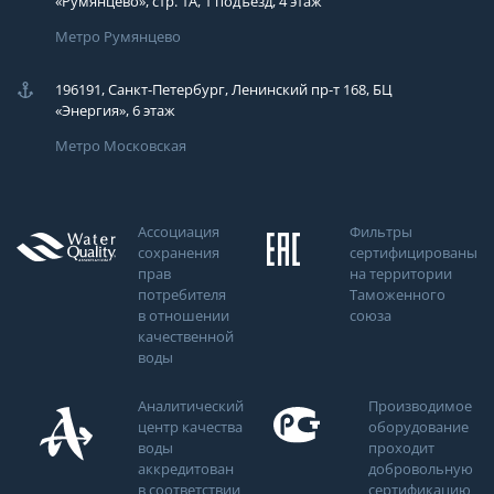
«Румянцево», стр. 1А, 1 подъезд, 4 этаж
Метро Румянцево
196191, Санкт-Петербург, Ленинский пр-т 168, БЦ
«Энергия», 6 этаж
Метро Московская
Ассоциация
Фильтры
сохранения
сертифицированы
прав
на территории
потребителя
Таможенного
в отношении
союза
качественной
воды
Аналитический
Производимое
центр качества
оборудование
воды
проходит
аккредитован
добровольную
в соответствии
сертификацию