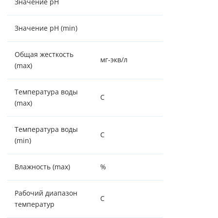
Значение pH
9,0
Значение pH (min)
5,0
Общая жесткость
мг-экв/л
25
(max)
Температура воды
C
36
(max)
Температура воды
С
2
(min)
Влажность (max)
%
70
Рабочий диапазон
С
+2 / +37
температур