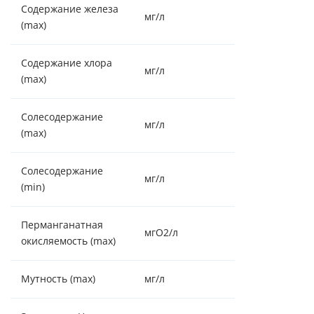
Содержание железа
мг/л
15
(max)
Содержание хлора
мг/л
0.5
(max)
Солесодержание
мг/л
4000
(max)
Солесодержание
мг/л
100
(min)
Перманганатная
мгO2/л
3
окисляемость (max)
Мутность (max)
мг/л
5