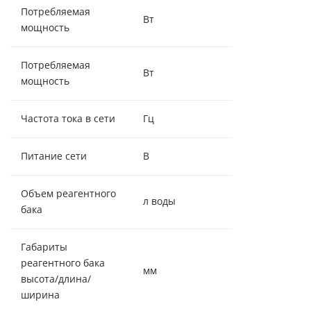
Потребляемая
Вт
5/15
мощность
Потребляемая
Вт
5
мощность
Частота тока в сети
Гц
50
Питание сети
В
220 ± 5%, 50Гц
Объем реагентного
л воды
70
бака
Габариты
реагентного бака
мм
880/332/332
высота/длина/
ширина