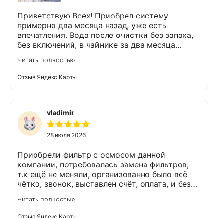
Приветствую Всех! Приобрел систему
примерно два месяца назад, уже есть
впечатления. Вода после очистки без запаха,
без включений, в чайнике за два месяца
вообще нет накипи. Система очистки
Читать полностью
работает. Оборудование, несмотря на
размеры, поставили компактно, сбоев не
Отзыв Яндекс.Карты
было. Спасибо Экодару за хорошую работу.
vladimir
28 июля 2026
Приобрели фильтр с осмосом данной
компании, потребовалась замена фильтров,
т.к ещё не меняли, организованно было всё
чётко, звонок, выставлен счёт, оплата, и без
задержек выезд специалиста, обслуживание
Читать полностью
выполнено (всё чётко без шума и пыли),
приятно работать с грамотными,
Отзыв Яндекс.Карты