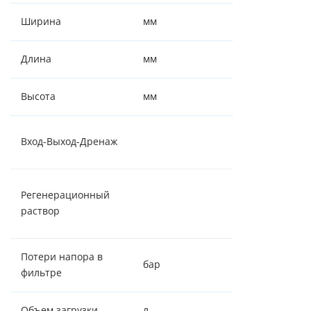
Ширина
мм
332
Длина
мм
635
Высота
мм
1335
1" - 1" - ¾" -
Вход-Выход-Дренаж
штуцер 14 мм
Соль
Регенерационный
таблетирован
раствор
( NaCl )
Потери напора в
бар
0,6-0,8
фильтре
Объем загрузки
л
30