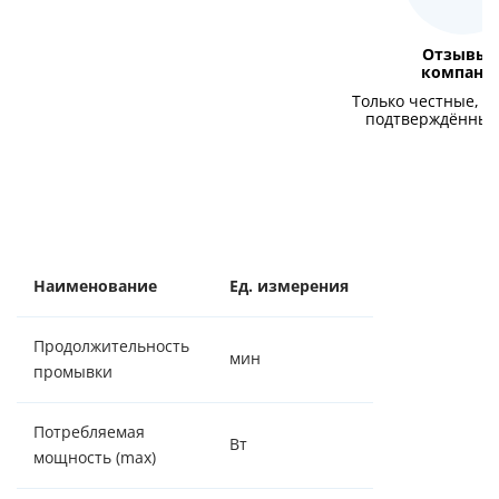
Отзывы 
компани
Только честные, р
подтверждённые
Наименование
Ед. измерения
Значение
Продолжительность
мин
85
промывки
Потребляемая
Вт
15
мощность (max)