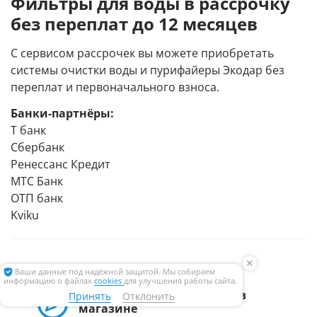
Фильтры для воды в рассрочку
без переплат до 12 месяцев
С сервисом рассрочек вы можете приобретать
системы очистки воды и пурифайеры Экодар без
переплат и первоначального взноса.
Банки-партнёры:
Т банк
Сбербанк
Ренессанс Кредит
МТС Банк
ОТП банк
Kviku
✕
Ваши данные под надёжной защитой. Мы собираем
информацию о файлах
cookies
для улучшения работы сайта.
Дома, в нашем офисе или в
Принять
Отклонить
магазине