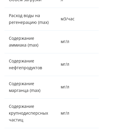
Расход воды на
м3/час
0.8
регенерацию (max)
Содержание
мг/л
4
аммиака (max)
Содержание
мг/л
отсутствие
нефтепродуктов
Содержание
мг/л
2
марганца (max)
Содержание
крупнодисперсных
мг/л
отсутствие
частиц