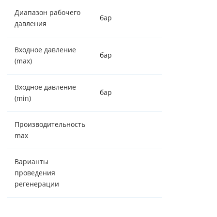
Диапазон рабочего
бар
2,5 - 6,0
давления
Входное давление
бар
6,0
(max)
Входное давление
бар
2,5
(min)
Производительность
1,0 м³/час
max
Варианты
по объему/
проведения
таймеру
регенерации
Снижение