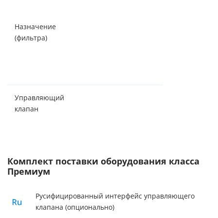
растворенного
железа,
Назначение
марганца, сол
(фильтра)
жесткости,
органических
соединений,
аммония
Управляющий
Canature (Кита
клапан
Комплект поставки оборудования класса
Премиум
Русифицированный интерфейс управляющего
клапана (опционально)