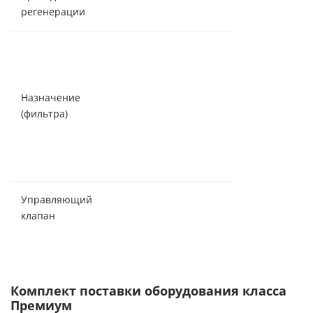
таймеру
регенерации
Снижение
растворенного
железа,
Назначение
марганца, сол
(фильтра)
жесткости,
органических
соединений,
аммония
Управляющий
Canature (Кита
клапан
Комплект поставки оборудования класса
Премиум