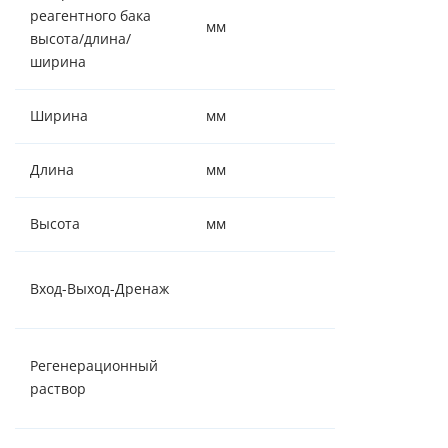
реагентного бака
мм
880/382/382
высота/длина/
ширина
Ширина
мм
382
Длина
мм
740
Высота
мм
1600
1" - 1" - ¾" -
Вход-Выход-Дренаж
штуцер 14 мм
Соль
Регенерационный
таблетирован
раствор
( NaCl )