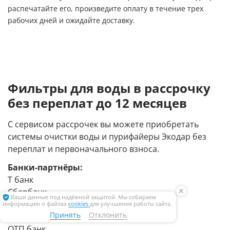
распечатайте его, произведите оплату в течение трех
рабочих дней и ожидайте доставку.
Фильтры для воды в рассрочку
без переплат до 12 месяцев
С сервисом рассрочек вы можете приобретать
системы очистки воды и пурифайеры Экодар без
переплат и первоначального взноса.
Банки-партнёры:
Т банк
✕
Сбербанк
Ваши данные под надёжной защитой. Мы собираем
Ренессанс Кредит
информацию о файлах
cookies
для улучшения работы сайта.
Принять
Отклонить
МТС Банк
ОТП банк