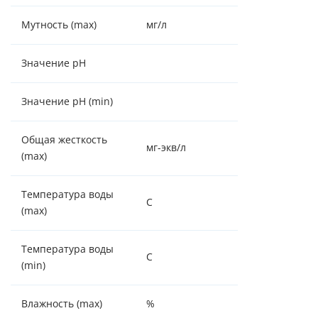
Мутность (max)
мг/л
5
Значение pH
9,0
Значение pH (min)
5,0
Общая жесткость
мг-экв/л
25
(max)
Температура воды
C
36
(max)
Температура воды
С
2
(min)
Влажность (max)
%
70