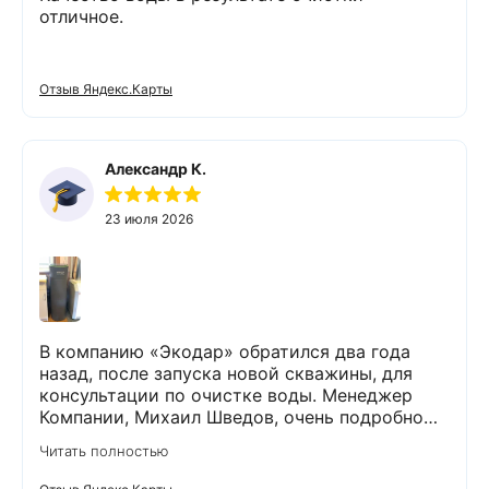
отличное.
Отзыв Яндекс.Карты
Александр К.
23 июля 2026
В компанию «Экодар» обратился два года
назад, после запуска новой скважины, для
консультации по очистке воды. Менеджер
Компании, Михаил Шведов, очень подробно
рассказал о системах очистки воды, помог
Читать полностью
подобрать оптимальный вариант, пригласил в
офис для заключения договора. Оборудование