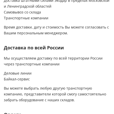
Доставка штатными силами Экодар в пределах Московской
компании Экодар -очень
и Ленинградской областей
спокойные,вежливые,аккуратные и
Самовывоз со склада
ответственные люди.За это им огромное
спасибо и долгих лет процветания их фирме!
Транспортные компании
Спасибо Вам за то,что Вы есть!!!
Время доставки, дату и стоимость Вы можете согласовать с
Вашим персональным менеджером.
Доставка по всей России
Мы осуществляем доставку по всей территории России
через транспортные компании
Деловые линии
Байкал-сервис
Вы можете выбрать любую другую транспортную
компанию, представители которой смогу самостоятельно
забрать оборудование с наших складов.