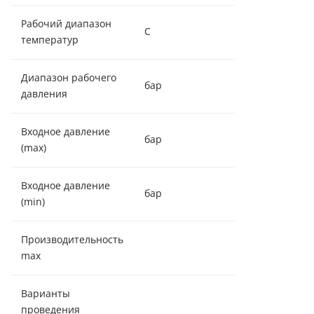
Рабочий диапазон
С
+2 / +37
температур
Диапазон рабочего
бар
2,5 - 6,0
давления
Входное давление
бар
6,0
(max)
Входное давление
бар
2,5
(min)
Производительность
2,5 м³/час
max
Варианты
по объему/
проведения