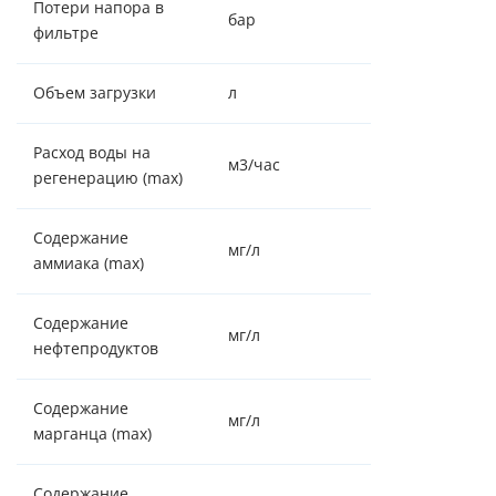
Потери напора в
бар
0,6-0,8
фильтре
Объем загрузки
л
70
Расход воды на
м3/час
1.294
регенерацию (max)
Содержание
мг/л
4
аммиака (max)
Содержание
мг/л
отсутствие
нефтепродуктов
Содержание
мг/л
2
марганца (max)
Содержание