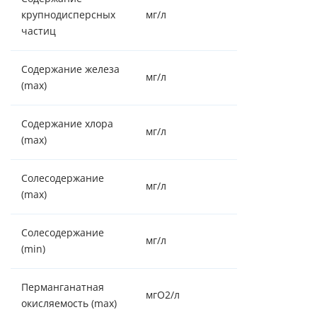
крупнодисперсных
мг/л
отсутствие
частиц
Содержание железа
мг/л
15
(max)
Содержание хлора
мг/л
0.5
(max)
Солесодержание
мг/л
4000
(max)
Солесодержание
мг/л
100
(min)
Перманганатная
мгO2/л
15
окисляемость (max)