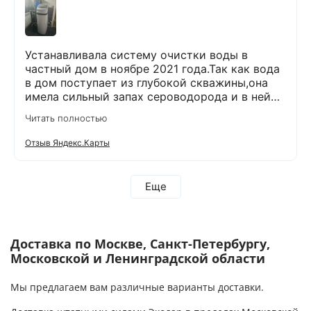
Устанавливала систему очистки воды в
частный дом в ноябре 2021 года.Так как вода
в дом поступает из глубокой скважины,она
имела сильный запах сероводорода и в ней
было много железа( со временем она
Читать полностью
желтела) и пользоваться в доме ей было
невозможно. После установки специального
Отзыв Яндекс.Карты
оборудования,вода стала на вкус лучше,чем
продается в магазинах. О такой хорошей
воде я и не мечтала!!!!!! Прошло уже 5 лет.И в
Еще
течении этого времени не было никаких
вопросов по работе данного оборудования.И
вот решила сделать сервисное
обслуживание:проверить все ли в
Доставка по Москве, Санкт-Петербургу,
порядке.Может надо что-то заменить.
Московской и Ленинградской области
Позвонила в компанию и,как всегда,вежливые
и приятные менеджеры приняли у меня заявку
Мы предлагаем вам различные варианты доставки.
и уже через 2 дня ко мне приедет
бригада.Хочу сказать,что вся команда