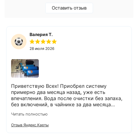
Оставить отзыв
Валерия Т.
28 июля 2026
Приветствую Всех! Приобрел систему
примерно два месяца назад, уже есть
впечатления. Вода после очистки без запаха,
без включений, в чайнике за два месяца
вообще нет накипи. Система очистки
Читать полностью
работает. Оборудование, несмотря на
размеры, поставили компактно, сбоев не
Отзыв Яндекс.Карты
было. Спасибо Экодару за хорошую работу.