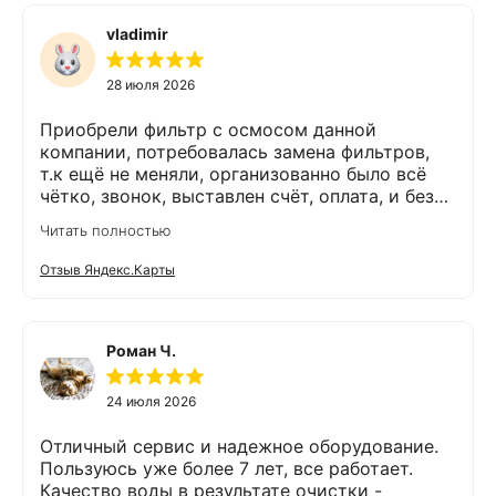
vladimir
28 июля 2026
Приобрели фильтр с осмосом данной
компании, потребовалась замена фильтров,
т.к ещё не меняли, организованно было всё
чётко, звонок, выставлен счёт, оплата, и без
задержек выезд специалиста, обслуживание
Читать полностью
выполнено (всё чётко без шума и пыли),
приятно работать с грамотными,
Отзыв Яндекс.Карты
обязательными людьми. Спасибо
Роман Ч.
24 июля 2026
Отличный сервис и надежное оборудование.
Пользуюсь уже более 7 лет, все работает.
Качество воды в результате очистки -