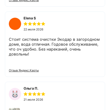
Отзыв Яндекс.Карты
«Экодар компакт», которое я поставил,
существенно снизило жесткость воды,
убрало посторонние запахи. Вода стала
мягкой и приятной на вкус. Полностью
Elena S
доволен сотрудничеством с Компанией
«Экодар». Рекомендую.
22 июля 2026
Стоит система очистки Экодар в загородном
доме, вода отличная. Годовое обслуживание,
что оч удобно. Без нареканий, очень
довольны!
Отзыв Яндекс.Карты
Ольга П.
21 июля 2026