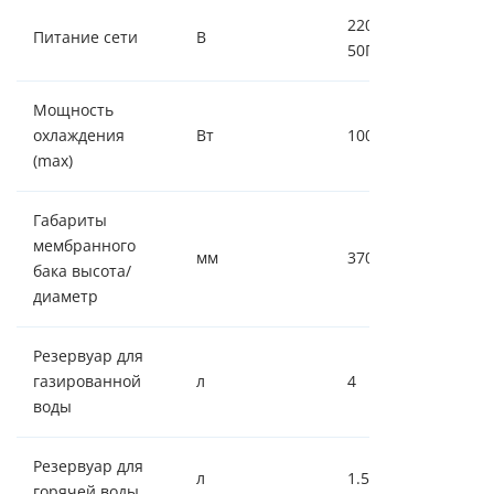
220 ± 5%,
Питание сети
В
50Гц
Мощность
охлаждения
Вт
100
(max)
Габариты
мембранного
мм
370/260
бака высота/
диаметр
Резервуар для
газированной
л
4
воды
Резервуар для
л
1.5
горячей воды