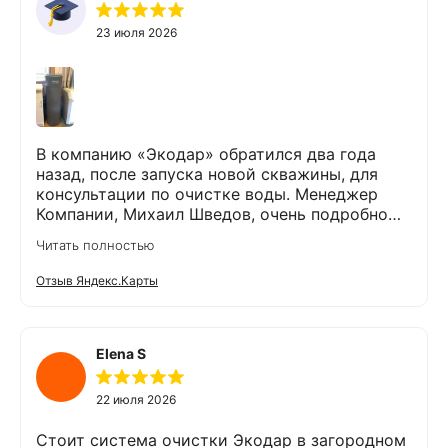
23 июля 2026
В компанию «Экодар» обратился два года
назад, после запуска новой скважины, для
консультации по очистке воды. Менеджер
Компании, Михаил Шведов, очень подробно
рассказал о системах очистки воды, помог
Читать полностью
подобрать оптимальный вариант, пригласил в
офис для заключения договора. Оборудование
Отзыв Яндекс.Карты
«Экодар компакт», которое я поставил,
существенно снизило жесткость воды,
убрало посторонние запахи. Вода стала
мягкой и приятной на вкус. Полностью
Elena S
доволен сотрудничеством с Компанией
«Экодар». Рекомендую.
22 июля 2026
Стоит система очистки Экодар в загородном