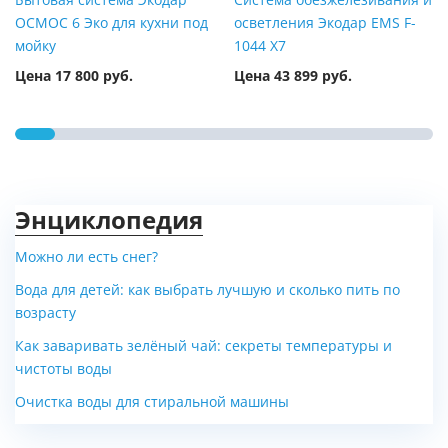
ОСМОС 6 Эко для кухни под
осветления Экодар EMS F-
мойку
1044 X7
Цена 17 800 руб.
Цена 43 899 руб.
Энциклопедия
Можно ли есть снег?
Вода для детей: как выбрать лучшую и сколько пить по
Ekotap - кран с фильтром
Питьевая система Ekotap 5 в
возрасту
для питьевой воды
1 - смеситель с гибким
Как заваривать зелёный чай: секреты температуры и
(горячая, холодная...
изливом, никель (горячая...
чистоты воды
Цена по запросу
Цена от 290 400 руб.
Очистка воды для стиральной машины