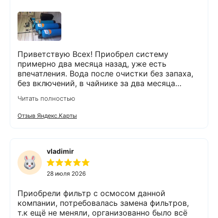
Приветствую Всех! Приобрел систему
примерно два месяца назад, уже есть
впечатления. Вода после очистки без запаха,
без включений, в чайнике за два месяца
вообще нет накипи. Система очистки
Читать полностью
работает. Оборудование, несмотря на
размеры, поставили компактно, сбоев не
Отзыв Яндекс.Карты
было. Спасибо Экодару за хорошую работу.
vladimir
28 июля 2026
Приобрели фильтр с осмосом данной
компании, потребовалась замена фильтров,
т.к ещё не меняли, организованно было всё