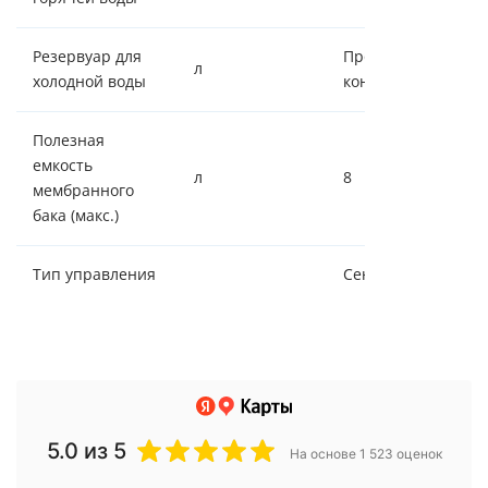
Резервуар для
Проточный
л
холодной воды
контур
Полезная
емкость
л
8
мембранного
бака (макс.)
Тип управления
Сенсор
5.0
из 5
На основе 1 523 оценок