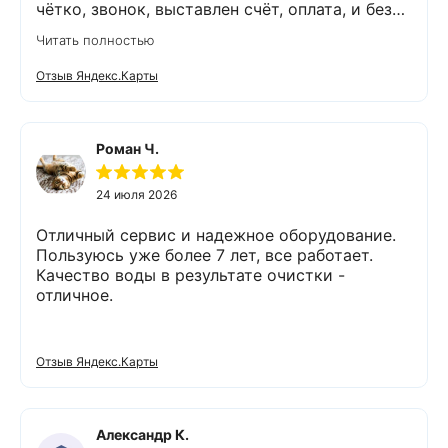
чётко, звонок, выставлен счёт, оплата, и без
задержек выезд специалиста, обслуживание
Читать полностью
выполнено (всё чётко без шума и пыли),
приятно работать с грамотными,
Отзыв Яндекс.Карты
обязательными людьми. Спасибо
Роман Ч.
24 июля 2026
Отличный сервис и надежное оборудование.
Пользуюсь уже более 7 лет, все работает.
Качество воды в результате очистки -
отличное.
Отзыв Яндекс.Карты
Александр К.