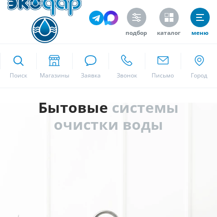
подбор
каталог
меню
ekodar.ru
Поиск
Москва
Бытовые
системы
очистки воды
Да