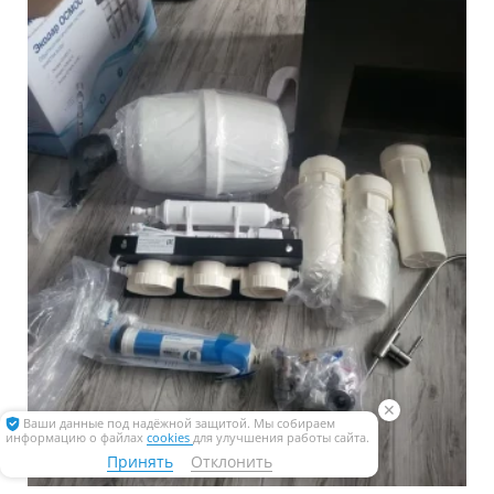
✕
Ваши данные под надёжной защитой. Мы собираем
информацию о файлах
cookies
для улучшения работы сайта.
Принять
Отклонить