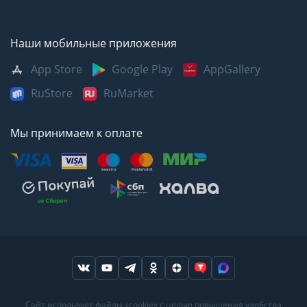
Наши мобильные приложения
App Store
Google Play
AppGallery
RuStore
RuMarket
Мы принимаем к оплате
Москва
Казань
Саратов
Сайт использует файлы «cookie» с целью повышения удобства