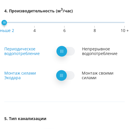
3
Производительность (м
/час)
ньше 2
4
6
8
10 +
Периодическое
Непрерывное
водопотребление
водопотребление
Монтаж силами
Монтаж своими
Экодара
силами
Тип канализации