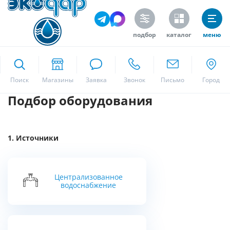
подбор
каталог
меню
ekodar.ru
Поиск
Подбор оборудования
Москва
Источники
Да
Централизованное
водоснабжение