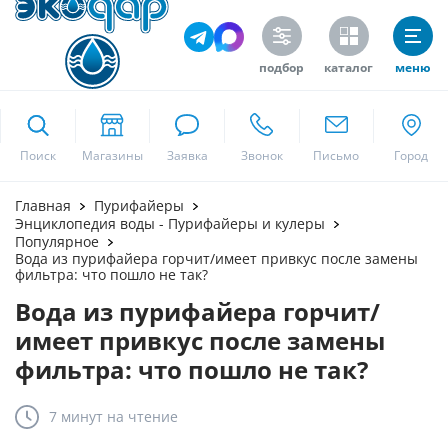
подбор
каталог
меню
ekodar.ru
Поиск
Москва
Главная
Пурифайеры
Энциклопедия воды - Пурифайеры и кулеры
Популярное
Вода из пурифайера горчит/имеет привкус после замены
фильтра: что пошло не так?
Да
Вода из пурифайера горчит/
имеет привкус после замены
фильтра: что пошло не так?
7 минут
на чтение