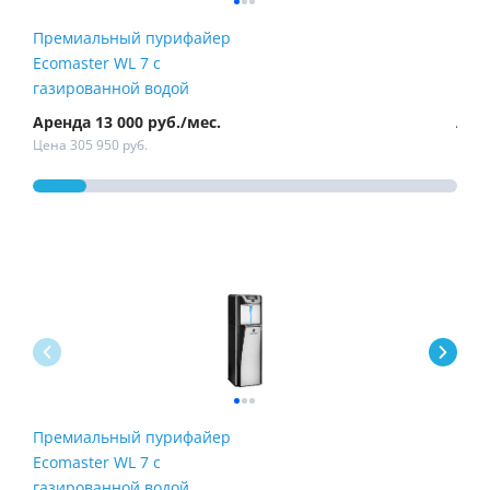
Премиальный пурифайер
Пур
Ecomaster WL 7 с
Fire
газированной водой
Аренда 13 000 руб./мес.
Арен
Цена 305 950 руб.
Цена 
Премиальный пурифайер
Пур
Ecomaster WL 7 с
Fire
газированной водой