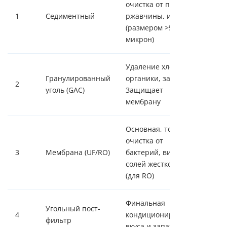
очистка от песка,
1
Седиментный
ржавчины, ила
(размером >5
микрон)
Удаление хлора,
Гранулированный
органики, запахов.
2
уголь (GAC)
Защищает
мембрану
Основная, тонкая
очистка от
3
Мембрана (UF/RO)
бактерий, вирусов,
солей жесткости
(для RO)
Финальная
Угольный пост-
4
кондиционирование
фильтр
вкуса и запаха воды