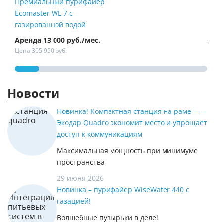
Премиальный пурифайер
Пур
Ecomaster WL 7 с
Fire
газированной водой
Аренда 13 000 руб./мес.
Арен
Цена 305 950 руб.
Цена 
Новости
Новинка! Компактная станция на раме —
Экодар Quadro экономит место и упрощает
доступ к коммуникациям
Максимальная мощность при минимуме
пространства
29 июня 2026
Новинка – пурифайер WiseWater 440 с
газацией!
Волшебные пузырьки в деле!