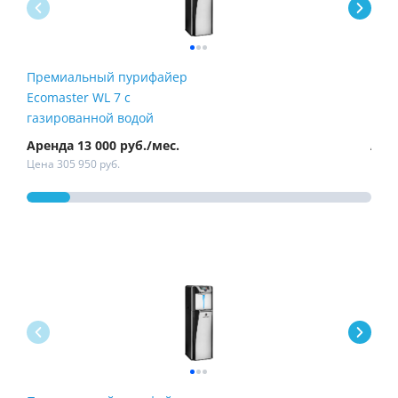
Премиальный пурифайер
Пур
Ecomaster WL 7 с
Fire
газированной водой
Аренда 13 000 руб./мес.
Арен
Цена 305 950 руб.
Цена 