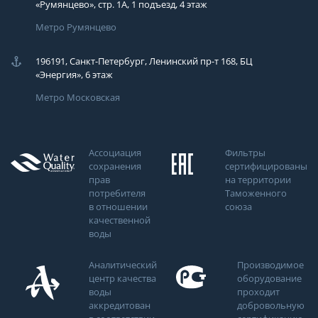
«Румянцево», стр. 1А, 1 подъезд, 4 этаж
Метро Румянцево
196191, Санкт-Петербург, Ленинский пр-т 168, БЦ
«Энергия», 6 этаж
Метро Московская
Ассоциация
Фильтры
сохранения
сертифицированы
прав
на территории
потребителя
Таможенного
в отношении
союза
качественной
воды
Аналитический
Производимое
центр качества
оборудование
воды
проходит
аккредитован
добровольную