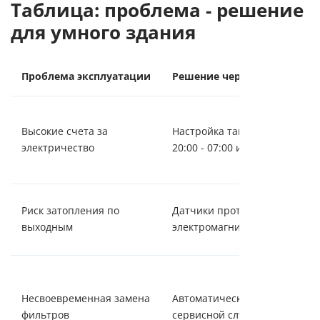
Таблица: проблема - решение
для умного здания
Проблема эксплуатации
Решение через интеграцию
Высокие счета за
Настройка таймеров в BMS н
электричество
20:00 - 07:00 и в выходные
Риск затопления по
Датчики протечки воды Aqua
выходным
электромагнитные клапаны н
Несвоевременная замена
Автоматический учет литраж
фильтров
сервисной службы