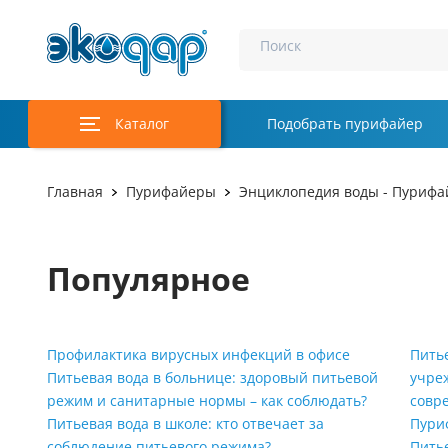
Поиск
Каталог
Подобрать пурифайер
Главная
Пурифайеры
Энциклопедия воды - Пурифа
Популярное
Профилактика вирусных инфекций в офисе
Пить
Питьевая вода в больнице: здоровый питьевой
учре
режим и санитарные нормы – как соблюдать?
совр
Питьевая вода в школе: кто отвечает за
Пури
соблюдение питьевого режима?
Пить