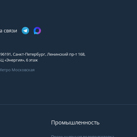
Имя
Телефон
Телефон
Выберите причину обращения
Выберите причину обращения
Я принимаю условия
а связи
Отправить заявку
передачи информации
Департамент
Я принимаю условия
Мы Вам перезвоним
передачи информации
196191, Санкт-Петербург, Ленинский пр-т 168,
Я принимаю условия
БЦ «Энергия», 6 этаж
передачи информации
Метро Московская
Мы Вам перезвоним
Фирменные магазины
Промышленность
Промышленная водоподготовка