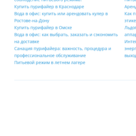
Купить пурифайер в Краснодаре
Арен
Вода в офис: купить или арендовать кулер в
Как п
Ростове-на-Дону
этик
Купить пурифайер в Омске
Льдог
Вода в офис: как выбрать, заказать и сэкономить
аппа
на доставке
Инте
Санация пурифайера: важность, процедура и
энер
профессиональное обслуживание
выхо
Питьевой режим в летнем лагере