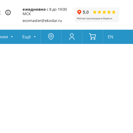
ежедневно
с 8 до 19:00
2
МСК
ecomaster@ekodar.ru
ании
Ещё
EN
Москва
Колумбус
Поддержка
Да
Другой
Избранное
Товары для сравнения