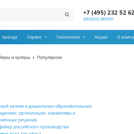
+7 (495) 232 52 6
заказать звонок
Заказ звонка
Аренда
Сервис
Технологии
Акции
О комп
Имя
йеры и кулеры
Популярное
Телефон
Выберите причину обращения
Департамент
евой режим в дошкольных образовательных
ждениях: организация, нормативы и
Я принимаю условия
передачи информации
еменные решения
файер российского производства
евая вода для офиса