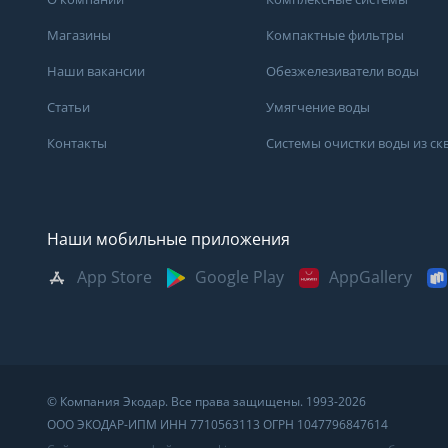
Магазины
Компактные фильтры
Наши вакансии
Обезжелезиватели воды
Статьи
Умягчение воды
Контакты
Системы очистки воды из с
Наши мобильные приложения
App Store
Google Play
AppGallery
Москва
Казань
Саратов
Санкт-Петербург
Кемерово
Самара
Архангельск
Краснодар
Сыктывкар
Владивосток
Красноярск
Сургут
© Компания Экодар. Все права защищены. 1993-2026
Великий Новгород
Мурманск
Тверь
ООО ЭКОДАР-ИПМ ИНН 7710563113 ОГРН 1047796847614