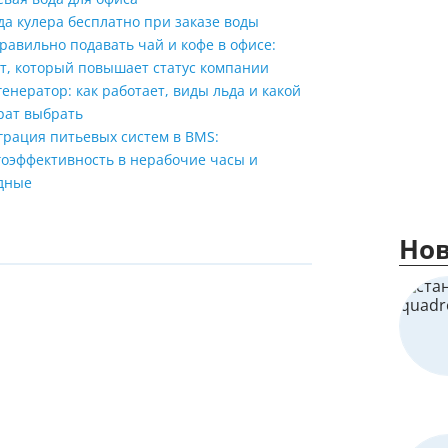
Мы Вам перезвоним
да кулера бесплатно при заказе воды
равильно подавать чай и кофе в офисе:
ет, который повышает статус компании
Фирменные магазин
енератор: как работает, виды льда и какой
рат выбрать
грация питьевых систем в BMS:
гоэффективность в нерабочие часы и
дные
Нов