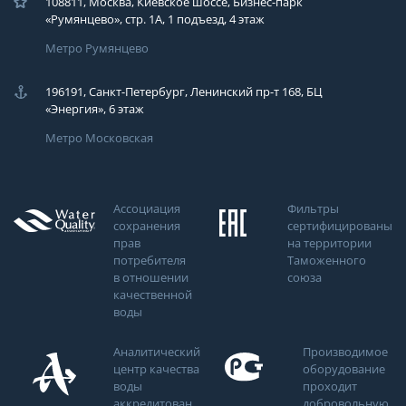
108811, Москва, Киевское шоссе, Бизнес-парк
«Румянцево», стр. 1А, 1 подъезд, 4 этаж
Метро Румянцево
196191, Санкт-Петербург, Ленинский пр-т 168, БЦ
«Энергия», 6 этаж
Метро Московская
Ассоциация
Фильтры
сохранения
сертифицированы
прав
на территории
потребителя
Таможенного
в отношении
союза
качественной
воды
Аналитический
Производимое
центр качества
оборудование
воды
проходит
аккредитован
добровольную