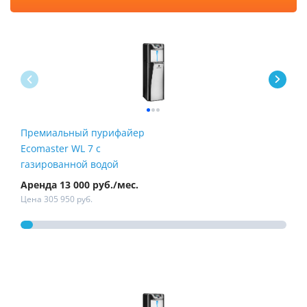
Премиальный пурифайер
Пур
Ecomaster WL 7 с
Fire
газированной водой
Аренда 13 000 руб./мес.
Арен
Цена 305 950 руб.
Цена