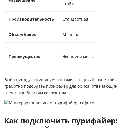
Размещение
По
стойка
Производительность
Стандартная
По
Объем баков
Меньше
Бо
Вы
Преимущество
Экономия места на полу
пр
ав
Выбор между этими двумя типами — первый шаг, чтобы
грамотно подобрать пурифайер для офиса, отвечающий
всем потребностям коллектива.
Как подключить пурифайер: