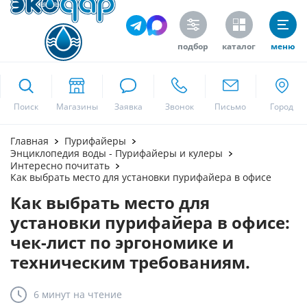
подбор
каталог
меню
ekodar.ru
Поиск
Москва
Главная
Пурифайеры
Энциклопедия воды - Пурифайеры и кулеры
Интересно почитать
Как выбрать место для установки пурифайера в офисе
Да
Как выбрать место для
установки пурифайера в офисе:
чек-лист по эргономике и
техническим требованиям.
6 минут
на чтение