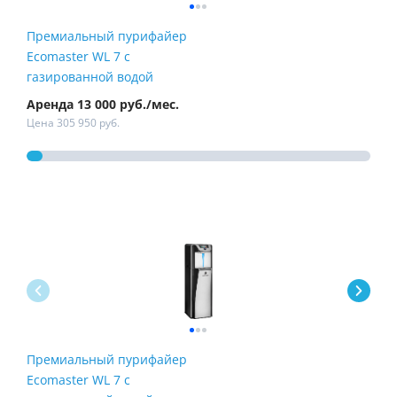
Премиальный пурифайер
Пур
Ecomaster WL 7 с
Fire
газированной водой
Аренда 13 000 руб./мес.
Арен
Цена 305 950 руб.
Цена
Премиальный пурифайер
Пур
Ecomaster WL 7 с
Fire