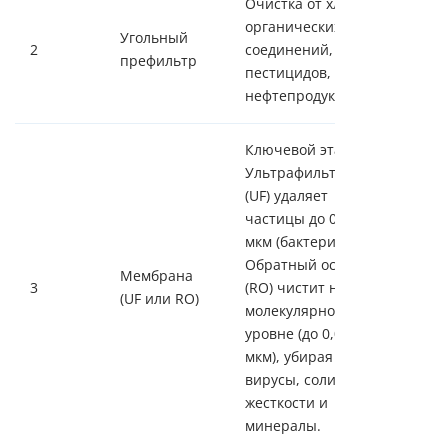
Очистка от хлора,
органических
Угольный
2
соединений,
префильтр
пестицидов,
нефтепродуктов.
Ключевой этап.
Ультрафильтрация
(UF) удаляет
частицы до 0,01
мкм (бактерии).
Обратный осмос
Мембрана
3
(RO) чистит на
(UF или RO)
молекулярном
уровне (до 0,0001
мкм), убирая
вирусы, соли
жесткости и
минералы.