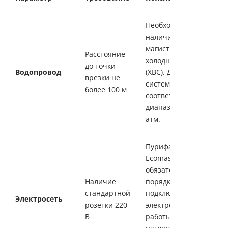
Необходимо
наличие
магистрали
Расстояние
холодной воды
до точки
Водопровод
(ХВС). Давление в
врезки не
системе должно
более 100 м
соответствовать
диапазону 2.5 - 5
атм.
Пурифайеру
Ecomaster в
обязательном
Наличие
порядке требуется
стандартной
подключение к
Электросеть
розетки 220
электросети для
В
работы систем