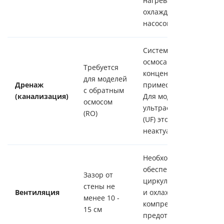
нагрева,
охлаждения и
насосов.
Система обратного
осмоса сбрасывает
Требуется
концентрат
для моделей
Дренаж
примесей в дренаж.
с обратным
(канализация)
Для моделей с
осмосом
ультрафильтрацией
(RO)
(UF) это требование
неактуально.
Необходимо для
обеспечения
Зазор от
циркуляции воздуха
стены не
Вентиляция
и охлаждения
менее 10 -
компрессора, что
15 см
предотвращает его