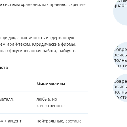
се системы хранения, как правило, скрытые
порядок, лаконичность и сдержанную
илем и хай-теком. Юридические фирмы,
жна сфокусированная работа, найдут в
йств
Минимализм
Пожалуйста, введите код из СМC
чтобы подтвердить отправку заявки
металл,
любые, но
качественные
Код
Купить в один клик
м + акцент
нейтральные, светлые
Обратный звонок
Заполните имя, телефон, почту и наши менеджеры свяжутся с Вами
Подтвердить код