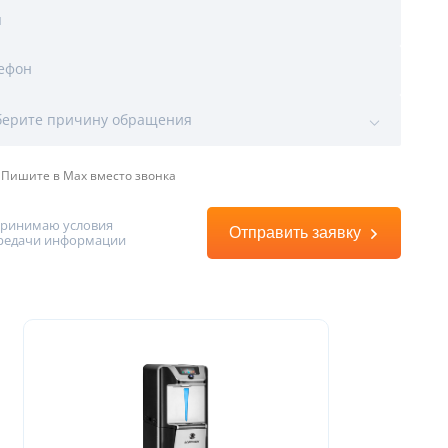
я
ефон
ы
ерите причину обращения
Пишите в Max вместо звонка
принимаю условия
Отправить заявку
редачи информации