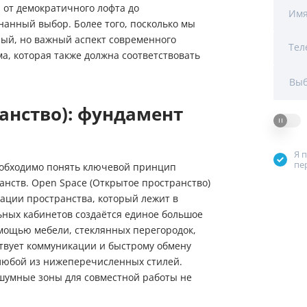
 от демократичного лофта до
Мы Вам перезвоним
Им
нанный выбор. Более того, посколько мы
ый, но важный аспект современного
Тел
Фирменные магазин
, которая также должна соответствовать
Выб
анство): фундамент
Я 
пе
еобходимо понять ключевой принцип
нств. Open Space (Открытое пространство)
зации пространства, который лежит в
ьных кабинетов создаётся единое большое
мощью мебели, стеклянных перегородок,
ствует коммуникации и быстрому обмену
 любой из нижеперечисленных стилей.
 шумные зоны для совместной работы не