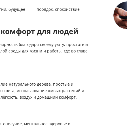
в рабочее время для уточнения деталей заказа
Мы ценим Ваше время и звоним только по делу!
гии, будущее
порядок, спокойствие
Заказ звонка
Имя
Имя
 комфорт для людей
Телефон
Имя
Телефон
ярность благодаря своему уюту, простоте и
Телефон
Выберите причину обращения
лой среды для жизни и работы, где во главе
Выберите причину обращения
Я принимаю условия
Отправить заявку
передачи информации
Департамент
Я принимаю условия
Мы Вам перезвоним
передачи информации
илие натурального дерева, простые и
Я принимаю условия
передачи информации
 света, использование живых растений и
лёгкость, воздух и домашний комфорт.
Мы Вам перезвоним
Фирменные магазины
агополучие, ментальное здоровье и