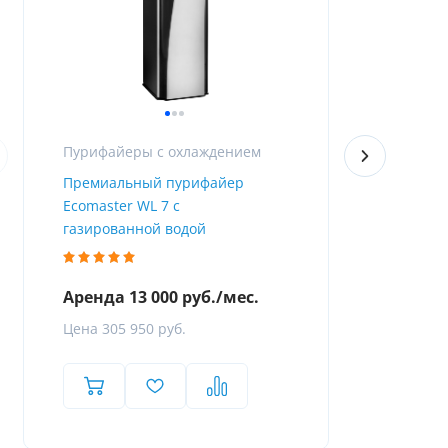
Пурифайеры с охлаждением
Премиальный пурифайер
Пурифайер 
Ecomaster WL 7 с
Firewall
газированной водой
Аренда 13 000 руб./мес.
Аренда 8 
Цена 305 950 руб.
Цена 119 8