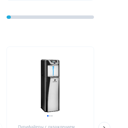
Пурифайеры с охлаждением