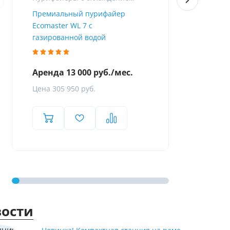
Премиальный пурифайер
Пурифайер 
Ecomaster WL 7 с
Firewall
газированной водой
Аренда 13 000 руб./мес.
Аренда 8 
Цена 305 950 руб.
Цена 119 8
ости