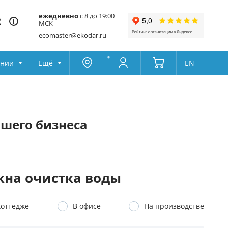
ежедневно
с 8 до 19:00
2
МСК
ecomaster@ekodar.ru
ании
Ещё
EN
Москва
Колумбус
Поддержка
Да
Другой
ашего бизнеса
Избранное
Товары для сравнения
на очистка воды
коттедже
В офисе
На производстве