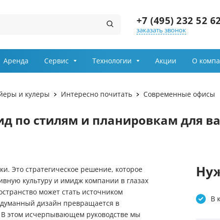
+7 (495) 232 52 6
заказать звонок
Заказ звонка
Аренда
Сервис
Технологии
Акции
О комп
Имя
йеры и кулеры
Интересно почитать
Современные офисы
Телефон
д по стилям и планировкам для в
Выберите причину обращения
Департамент
Нуж
ки. Это стратегическое решение, которое
ивную культуру и имидж компании в глазах
Я принимаю условия
остранство может стать источником
передачи информации
В 
продуманный дизайн превращается в
. В этом исчерпывающем руководстве мы