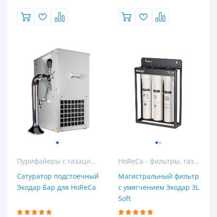
Длина
Популярность
4
Пурифайеры с газацией
HoReCa - фильтры, газация и розлив воды для гостиниц, ресторанов и кафе
5
Сатуратор подстоечный
Магистральный фильтр
Экодар Бар для HoReCa
с умягчением Экодар 3L
Жесткость
Soft
15