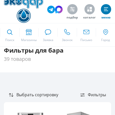
Цена
подбор
каталог
меню
ekodar.ru
Поиск
Производитель
Фильтры для бара
Москва
Waterlogic
39 товаров
по заказу Экодар
Экодар
Да
Тип загрязнения
Бактерии
Выбрать сортировку
Фильтры
Взвешенные вещества
Железо