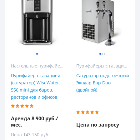
Жесткость
Марганец
Мутность
Цветность
Производительность (м3/час)
Настольные пурифайеры
Пурифайеры с газацией
0,3 м³/час
Пурифайер с газацией
Сатуратор подстоечный
(сатуратор) WiseWater
Экодар Бар Duo
Высота
550 mini для баров,
(двойной)
ресторанов и офисов
Аренда 8 900 руб./
мес.
Цена по запросу
Ширина
Цена 143 150 руб.