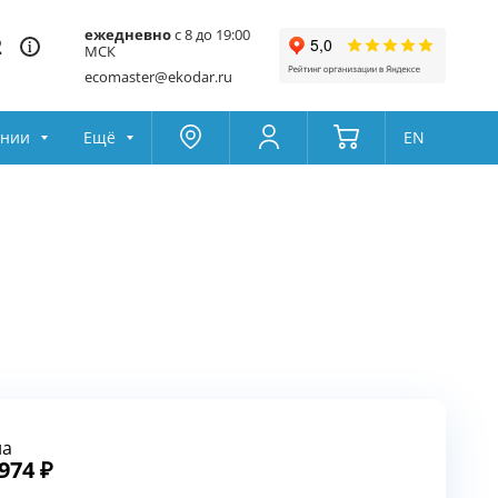
ежедневно
с 8 до 19:00
2
МСК
ecomaster@ekodar.ru
ании
Ещё
EN
Москва
Колумбус
Поддержка
Да
Другой
Избранное
Товары для сравнения
на
 974