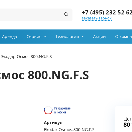
+7 (495) 232 52 6
заказать звонок
Заказ звонка
Аренда
Сервис
Технологии
Акции
О комп
Имя
 Экодар Осмос 800.NG.F.S
Телефон
мос 800.NG.F.S
Выберите причину обращения
Департамент
Це
Я принимаю условия
Артикул
передачи информации
80
Ekodar.Osmos.800.NG.F.S