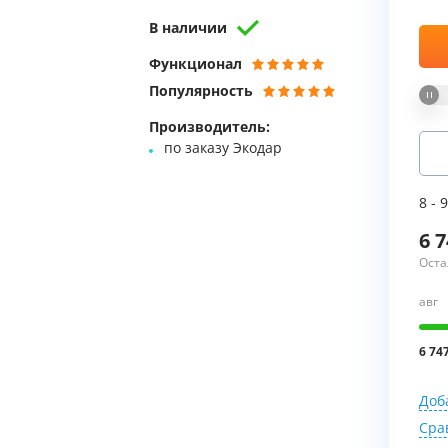
В наличии
Мы Вам перезвоним
Функционал
Популярность
Фирменные магазин
Производитель:
по заказу Экодар
8 - 
6 
Оста
авг
6 74
Доб
Сра