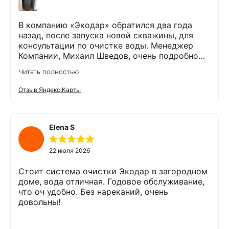
В компанию «Экодар» обратился два года
назад, после запуска новой скважины, для
консультации по очистке воды. Менеджер
Компании, Михаил Шведов, очень подробно
рассказал о системах очистки воды, помог
Читать полностью
подобрать оптимальный вариант, пригласил в
офис для заключения договора. Оборудование
Отзыв Яндекс.Карты
«Экодар компакт», которое я поставил,
существенно снизило жесткость воды,
убрало посторонние запахи. Вода стала
мягкой и приятной на вкус. Полностью
Elena S
доволен сотрудничеством с Компанией
«Экодар». Рекомендую.
22 июля 2026
Стоит система очистки Экодар в загородном
доме, вода отличная. Годовое обслуживание,
что оч удобно. Без нареканий, очень
довольны!