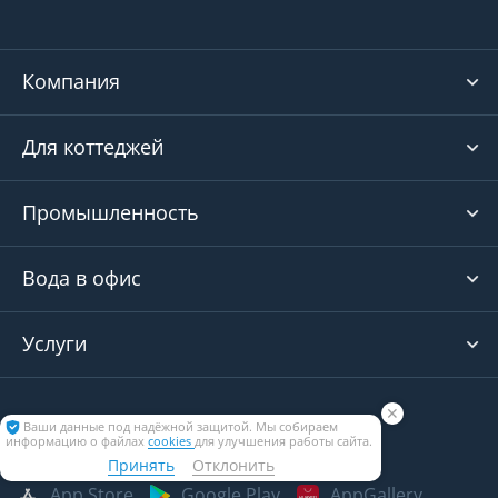
Компания
Для коттеджей
Промышленность
Вода в офис
Услуги
✕
Ваши данные под надёжной защитой. Мы собираем
информацию о файлах
cookies
для улучшения работы сайта.
Наши мобильные приложения
Принять
Отклонить
App Store
Google Play
AppGallery