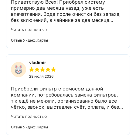
Приветствую Всех! Приобрел систему
примерно два месяца назад, уже есть
впечатления. Вода после очистки без запаха,
без включений, в чайнике за два месяца
вообще нет накипи. Система очистки
Читать полностью
работает. Оборудование, несмотря на
размеры, поставили компактно, сбоев не
Отзыв Яндекс.Карты
было. Спасибо Экодару за хорошую работу.
vladimir
28 июля 2026
Приобрели фильтр с осмосом данной
компании, потребовалась замена фильтров,
т.к ещё не меняли, организованно было всё
чётко, звонок, выставлен счёт, оплата, и без
задержек выезд специалиста, обслуживание
Читать полностью
выполнено (всё чётко без шума и пыли),
приятно работать с грамотными,
Отзыв Яндекс.Карты
обязательными людьми. Спасибо