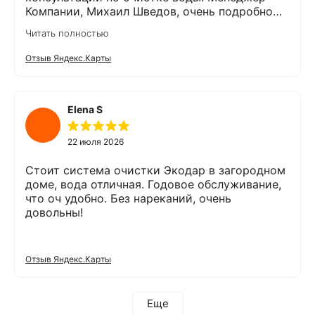
Компании, Михаил Шведов, очень подробно
рассказал о системах очистки воды, помог
Читать полностью
подобрать оптимальный вариант, пригласил в
офис для заключения договора. Оборудование
Отзыв Яндекс.Карты
«Экодар компакт», которое я поставил,
существенно снизило жесткость воды,
убрало посторонние запахи. Вода стала
мягкой и приятной на вкус. Полностью
Elena S
доволен сотрудничеством с Компанией
«Экодар». Рекомендую.
22 июля 2026
Стоит система очистки Экодар в загородном
доме, вода отличная. Годовое обслуживание,
что оч удобно. Без нареканий, очень
довольны!
Отзыв Яндекс.Карты
Еще