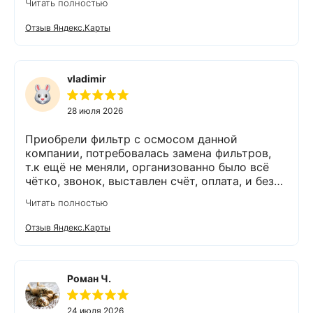
Читать полностью
работает. Оборудование, несмотря на
размеры, поставили компактно, сбоев не
Отзыв Яндекс.Карты
было. Спасибо Экодару за хорошую работу.
vladimir
28 июля 2026
Приобрели фильтр с осмосом данной
компании, потребовалась замена фильтров,
т.к ещё не меняли, организованно было всё
чётко, звонок, выставлен счёт, оплата, и без
задержек выезд специалиста, обслуживание
Читать полностью
выполнено (всё чётко без шума и пыли),
приятно работать с грамотными,
Отзыв Яндекс.Карты
обязательными людьми. Спасибо
Роман Ч.
24 июля 2026