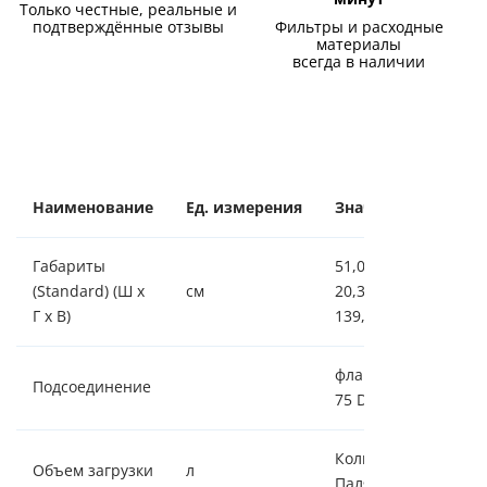
Только честные, реальные и
подтверждённые отзывы
Фильтры и расходные
материалы
всегда в наличии
Наименование
Ед. измерения
Значение
Габариты
51,0 х
(Standard) (Ш х
см
20,3 х
Г х В)
139,5
фланец
Подсоединение
75 DN 65
Кольца
Объем загрузки
л
Паля 7 л.