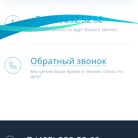
+7 (495) 232 52 62
Наши специалисты ждут Вашего звонка!
Обратный звонок
Мы ценим Ваше время и звоним только по
делу!