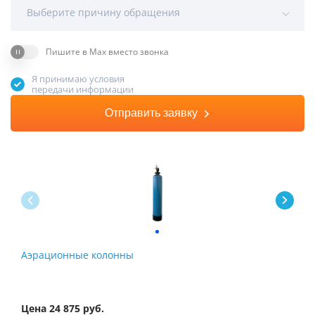
Выберите причину обращения
Пишите в Max вместо звонка
Я принимаю условия
передачи информации
Отправить заявку
Аэрационные колонны
Сис
обе
Цена 24 875 руб.
Цена