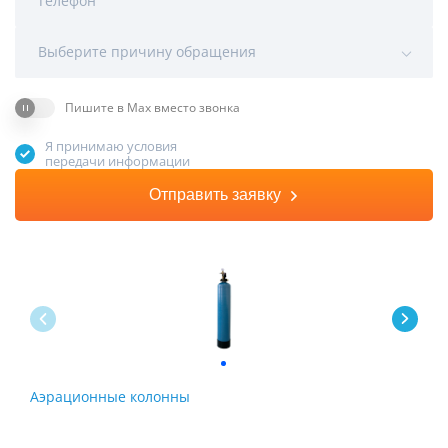
Телефон
Выберите причину обращения
Пишите в Max вместо звонка
Я принимаю условия
передачи информации
Отправить заявку
Аэрационные колонны
Сис
обе