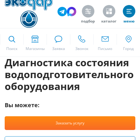
подбор
каталог
меню
ekodar.ru
Поиск
Диагностика состояния
Москва
водоподготовительного
оборудования
Да
Вы можете:
Заказать услугу