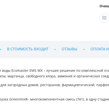
Очищ
В СТОИМОСТЬ ВХОДИТ
ОТЗЫВЫ
ОПЛАТА И
и воды
Ecomaster EMS MX – лучшее решение по комплексной очи
за, марганца, свободного хлора, аммония и органических сое
 для загородных домов, ресторанов, фармацевтической, парф
рузка Greenmix
®
- многокомпонентная смесь (7в1), в одну стади