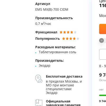
Цен
Артикул
11
уляторы
Колонны очистки воды
Мы Вам перезвоним
EMS MX(B)-700 CIDM
Мо
 насосы
Фильтры от извести
Производительность
Фирменные магазин
0,7 м³/час
 воды
Фильтры грубой очистки 
Функционал
е клапаны
Магистральные фильтры
Популярность
Расходные материалы:
 для систем аэрации
Фильтры тонкой очистки
Таблетированная соль
Производитель:
Экодар
8 - 
9 
Бесплатная доставка
Оста
в пределах Москвы, и
МО при монтаже
специалистами
авг
Экодар
Официальная
9 74
заводская гарантия