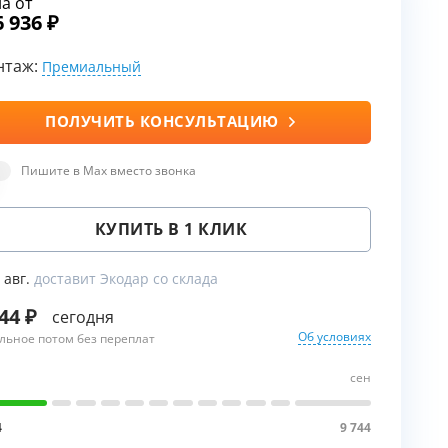
а от
6 936
нтаж:
Премиальный
ы
воды
ПОЛУЧИТЬ КОНСУЛЬТАЦИЮ
Пишите в Max вместо звонка
КУПИТЬ В 1 КЛИК
9 авг.
доставит Экодар со склада
744
сегодня
Об условиях
льное потом без переплат
сен
4
9 744