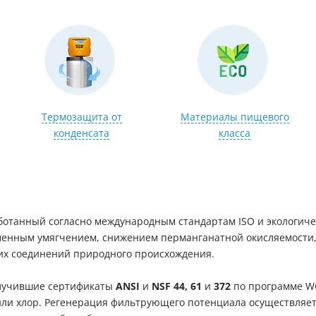
Термозащита от
Материалы пищевого
конденсата
класса
ботанный согласно международным стандартам ISO и экологич
менным умягчением, снижением перманганатной окисляемости,
ких соединений природного происхождения.
олучившие сертификаты
ANSI
и
NSF 44, 61
и
372
по программе WQ
 или хлор. Регенерация фильтрующего потенциала осуществляе