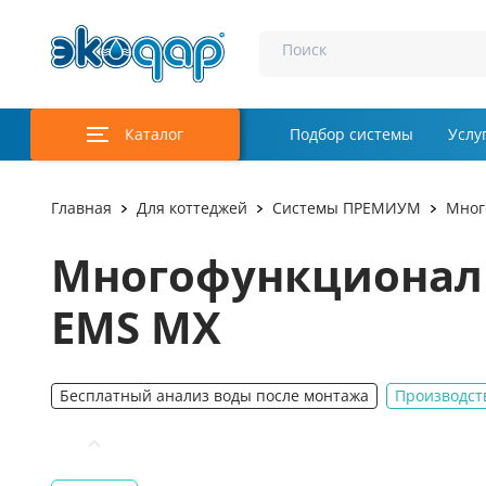
Поиск
Каталог
Подбор системы
Услу
Аэрация и у
Главная
Для коттеджей
Системы ПРЕМИУМ
Мног
Удаление м
Многофункциональ
Обеззаражи
EMS MX
Услуги
Комплекту
Бесплатный анализ воды после монтажа
Производст
Инженерная
Осветление 