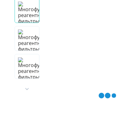
Гидроаккум
Дозирующие
Ёмкости для
Управляющи
Компрессоры