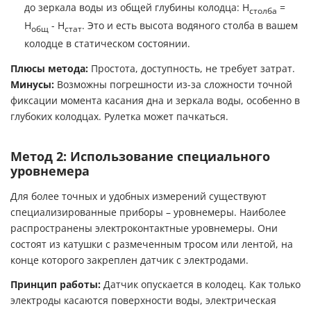
до зеркала воды из общей глубины колодца: H
=
столба
H
- H
. Это и есть высота водяного столба в вашем
общ
стат
колодце в статическом состоянии.
Плюсы метода:
Простота, доступность, не требует затрат.
Минусы:
Возможны погрешности из-за сложности точной
фиксации момента касания дна и зеркала воды, особенно в
глубоких колодцах. Рулетка может пачкаться.
Метод 2: Использование специального
уровнемера
Для более точных и удобных измерений существуют
специализированные приборы – уровнемеры. Наиболее
распространены электроконтактные уровнемеры. Они
состоят из катушки с размеченным тросом или лентой, на
конце которого закреплен датчик с электродами.
Принцип работы:
Датчик опускается в колодец. Как только
электроды касаются поверхности воды, электрическая