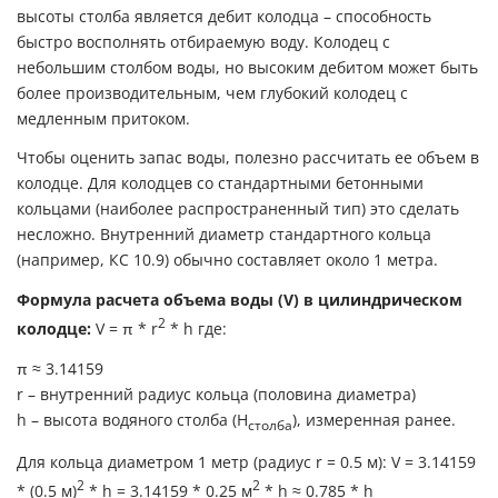
высоты столба является дебит колодца – способность
быстро восполнять отбираемую воду. Колодец с
небольшим столбом воды, но высоким дебитом может быть
более производительным, чем глубокий колодец с
медленным притоком.
Чтобы оценить запас воды, полезно рассчитать ее объем в
колодце. Для колодцев со стандартными бетонными
кольцами (наиболее распространенный тип) это сделать
несложно. Внутренний диаметр стандартного кольца
(например, КС 10.9) обычно составляет около 1 метра.
Формула расчета объема воды (V) в цилиндрическом
2
колодце:
V = π * r
* h где:
π ≈ 3.14159
r – внутренний радиус кольца (половина диаметра)
h – высота водяного столба (H
), измеренная ранее.
столба
Для кольца диаметром 1 метр (радиус r = 0.5 м): V = 3.14159
2
2
* (0.5 м)
* h = 3.14159 * 0.25 м
* h ≈ 0.785 * h