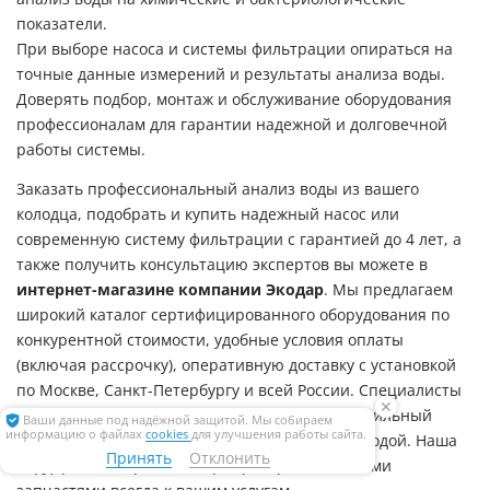
показатели.
При выборе насоса и системы фильтрации опираться на
точные данные измерений и результаты анализа воды.
Доверять подбор, монтаж и обслуживание оборудования
профессионалам для гарантии надежной и долговечной
работы системы.
Заказать профессиональный анализ воды из вашего
колодца, подобрать и купить надежный насос или
современную систему фильтрации с гарантией до 4 лет, а
также получить консультацию экспертов вы можете в
интернет-магазине компании Экодар
. Мы предлагаем
широкий каталог сертифицированного оборудования по
конкурентной стоимости, удобные условия оплаты
(включая рассрочку), оперативную доставку с установкой
по Москве, Санкт-Петербургу и всей России. Специалисты
✕
компании Экодар всегда помогут сделать правильный
Ваши данные под надёжной защитой. Мы собираем
информацию о файлах
cookies
для улучшения работы сайта.
выбор для обеспечения вашего дома чистой водой. Наша
Принять
Отклонить
поддержка и сервисный центр с оригинальными