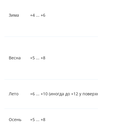
Зима
+4 ... +6
Весна
+5 ... +8
Лето
+6 ... +10 (иногда до +12 у поверхности)
Осень
+5 ... +8