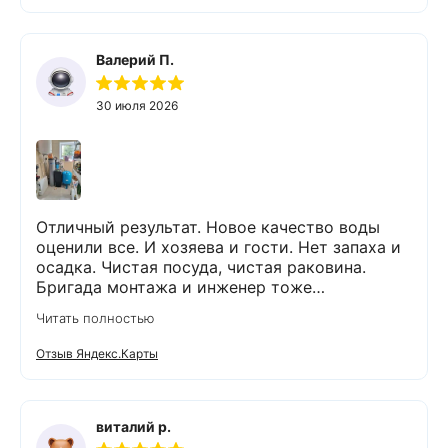
Валерий П.
30 июля 2026
Отличный результат. Новое качество воды
оценили все. И хозяева и гости. Нет запаха и
осадка. Чистая посуда, чистая раковина.
Бригада монтажа и инженер тоже
максимально подробно всё обьяснили и
Читать полностью
рассказали. Монтаж прошел быстро и бе з
проблем и неудобств. Оборудование не
Отзыв Яндекс.Карты
занимает много места и легко
обслуживается. Результаты новых анализов
отличные. Могу всем рекомендовать данную
компанию и ее специалистов.
виталий р.