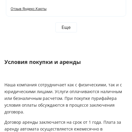
выглядеть система, установили быстро, после
себя все убрал, оставив объект в читоте .
Отзыв Яндекс.Карты
Еще
Условия покупки и аренды
Наша компания сотрудничает как с физическими, так и с
юридическими лицами. Услуги оплачиваются наличным
или безналичным расчетом. При покупке пурифайера
условия оплаты обсуждаются в процессе заключения
договора.
Договор аренды заключается на срок от 1 года. Плата за
аренду автомата осуществляется ежемесячно в