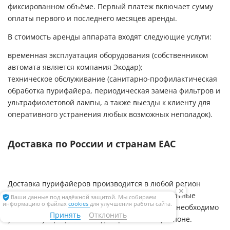
фиксированном объёме. Первый платеж включает сумму
оплаты первого и последнего месяцев аренды.
В стоимость аренды аппарата входят следующие услуги:
временная эксплуатация оборудования (собственником
автомата является компания Экодар);
техническое обслуживание (санитарно-профилактическая
обработка пурифайера, периодическая замена фильтров и
ультрафиолетовой лампы, а также выезды к клиенту для
оперативного устранения любых возможных неполадок).
Доставка по России и странам ЕАС
Доставка пурифайеров производится в любой регион
✕
России, Беларуси и Казахстана через транспортные
Ваши данные под надёжной защитой. Мы собираем
информацию о файлах
cookies
для улучшения работы сайта.
компании. Информацию об условиях доставки необходимо
Принять
Отклонить
уточнять у официального дилера в вашем регионе.