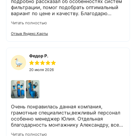
подробно рассказал об особенностях систем
фильтрации, помог подобрать оптимальный
вариант по цене и качеству. Благодарю
компанию Экодар за отличную работу и
Читать полностью
отдельную благодарность менеджеру
Дмитрию и сотруднику, проводящему монтаж
Отзыв Яндекс.Карты
Александру. Грамотно проконсультировали,
оперативно провели анализ воды и
установили оборудование. Еще раз
благодарим за проделанную работу! Остались
Федор Р.
довольны тем, что выбрали компанию Экодар!
Рекомендую всем эту компанию!
20 июля 2026
Очень понравилась данная компания,
грамотные специалисты,вежливый персонал
особенно менеджер Юлия. Отдельная
благодарность монтажнику Александру, все
объяснил, показал на примерах как будет
Читать полностью