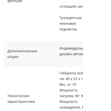
функций
«Спящий» режим
Трехцветная
неоновая
подсветка
Индивидуальный
Дополнительные
дизайн автоматов
опции
Габариты (ШхГхВ),
см: 40 х 52 х 127
Вес, кг: 47
Мощность
Технические
нагрева, Вт: 800
характеристики
Мощность
охлаждения, Вт: 95