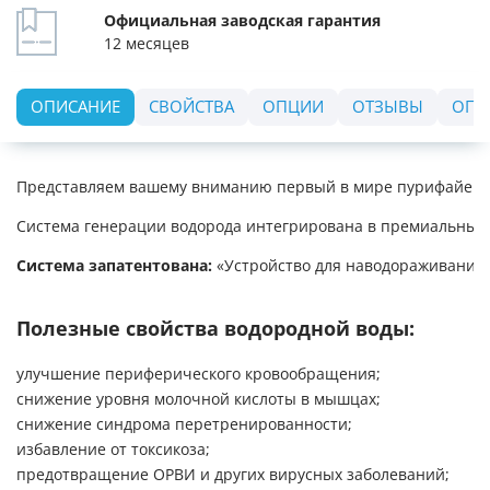
Официальная заводская гарантия
12 месяцев
ОПИСАНИЕ
СВОЙСТВА
ОПЦИИ
ОТЗЫВЫ
ОПЛ
Представляем вашему вниманию первый в мире пурифайер с 
Система генерации водорода интегрирована в премиальный п
Система запатентована:
«Устройство для наводораживания в
Полезные свойства водородной воды:
улучшение периферического кровообращения;
снижение уровня молочной кислоты в мышцах;
снижение синдрома перетренированности;
избавление от токсикоза;
предотвращение ОРВИ и других вирусных заболеваний;