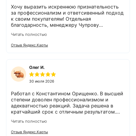
Хочу выразить искреннюю признательность
за профессионализм и ответсивенный подход
к своим покупателям! Отдельная
благодарность, менеджеру Чупрову
Владимиру! После сдачи анализа воды, он
Читать полностью
быстро и чётко всё объяснил,
порекомендовал и подобрал пару вариантов
Отзыв Яндекс.Карты
оборудования. Монтаж так же сделали
быстро и качественно. На каждом этапе
Владимир был на связи и всегда отвечал на
интересующие нас вопросы. Приятным
Олег И.
бонусом был подарок😊👍спасибо. Остались
очень довольны компанией Экодар,
30 июля 2026
сотрудниками и оборудованием. 💯% будем
рекомендовать знакомым и друзьям,
Работал с Константином Орищенко. В высшей
обращаться в эту фирму.
степени доволен профессионализмом и
адекватностью реакций. Задача решена в
кратчайший срок с отличным результатом.
Надеюсь, что обслуживание стстемы будет на
Читать полностью
должном уровне. Спасибо!
Отзыв Яндекс.Карты