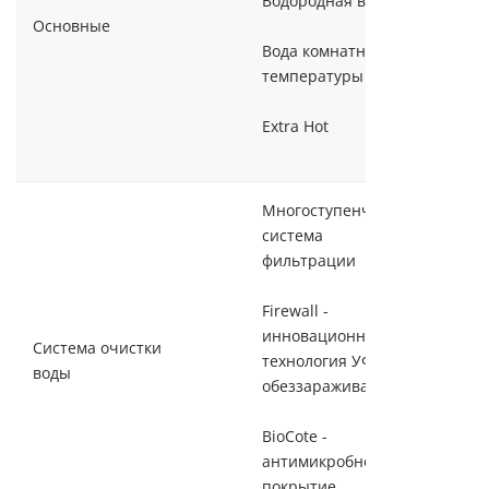
Водородная вода
Основные
Вода комнатной
температуры
Extra Hot
Многоступенчатая
система
фильтрации
Firewall -
инновационная
Система очистки
технология УФ-
воды
обеззараживания
BioCote -
антимикробное
покрытие