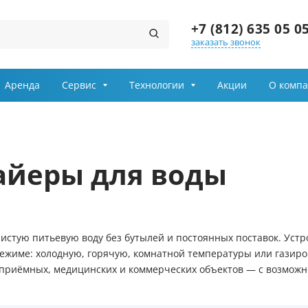
+7 (812) 635 05 0
заказать звонок
Заказ звонка
Аренда
Сервис
Технологии
Акции
О комп
Имя
Телефон
айеры для воды
Выберите причину обращения
Департамент
стую питьевую воду без бутылей и постоянных поставок. Устр
ежиме: холодную, горячую, комнатной температуры или газиров
Я принимаю условия
приёмных, медицинских и коммерческих объектов — с возможн
передачи информации