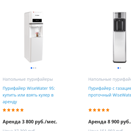
Напольные пурифайеры
Напольные пурифа
Пурифайер WiseWater 95:
Пурифайер с газаци
Пожалуйста, введите код из СМC
купить или взять кулер в
проточный WiseWate
чтобы подтвердить отправку заявки
аренду
Код
Купить в один клик
Аренда 3 800 руб./мес.
Аренда 8 900 руб.
Заказ звонка
Обратный звонок
Заполните имя, телефон, почту и наши менеджеры свяжутся с Вами
Подтвердить код