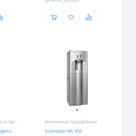
Цена 49 300 руб.
Генераторы водорода и пурифайеры с водородом
Напольные пурифайеры
ogen с
Ecomaster WL 950