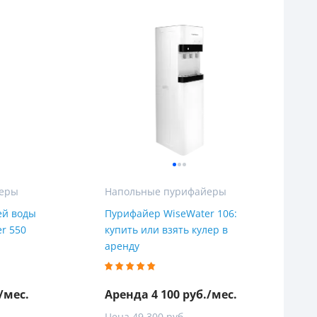
йеры
Напольные пурифайеры
ей воды
Пурифайер WiseWater 106:
r 550
купить или взять кулер в
аренду
/мес.
Аренда 4 100 руб./мес.