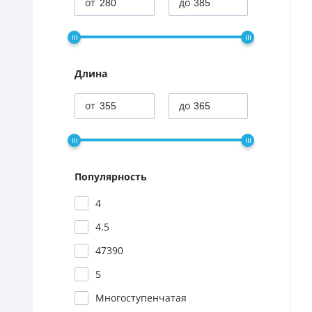
Длина
Популярность
4
4.5
47390
5
Многоступенчатая