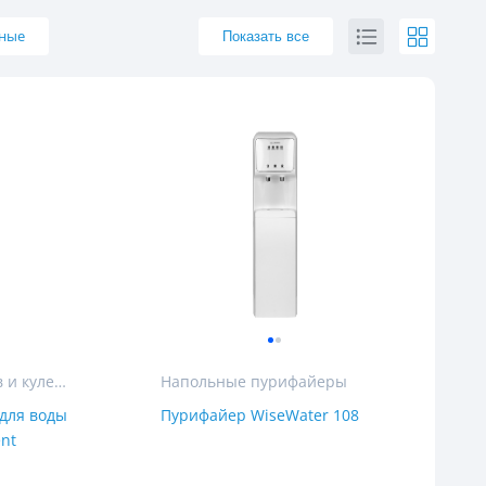
рные
Показать все
ы
Аренда пурифайеров и кулеров для воды
Напольные пурифайеры
для воды
Пурифайер WiseWater 108
nt