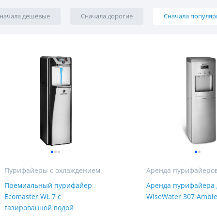
Мы Вам перезвоним
начала дешёвые
Сначала дорогие
Сначала популя
Фирменные магазин
Пурифайеры с охлаждением
Премиальный пурифайер
Аренда пурифайера 
Ecomaster WL 7 с
WiseWater 307 Ambie
газированной водой