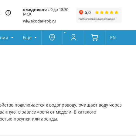
ежедневно
с 9 до 18:30
5
МСК
wl@ekodar-spb.ru
ании
Ещё
EN
Москва
Колумбус
Поддержка
Да
Другой
Избранное
Товары для сравнения
ойство подключается к водопроводу, очищает воду через
анную, в зависимости от модели. В каталоге
остью покупки или аренды.