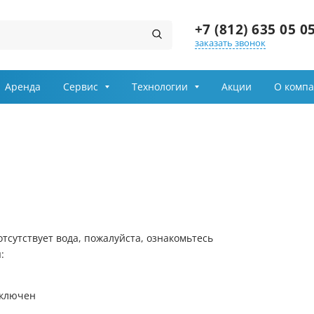
+7 (812) 635 05 0
заказать звонок
Заказ звонка
Аренда
Сервис
Технологии
Акции
О комп
Имя
Телефон
Выберите причину обращения
Департамент
тсутствует вода, пожалуйста, ознакомьтесь
:
Я принимаю условия
передачи информации
включен