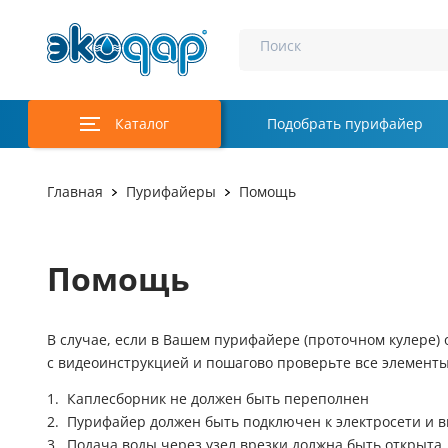
Поиск
Каталог
Подобрать пурифайер
Главная
Пурифайеры
Помощь
Помощь
В случае, если в Вашем пурифайере (проточном кулере) о
с видеоинструкцией и пошагово проверьте все элементы
Каплесборник не должен быть переполнен
Пурифайер должен быть подключен к электросети и 
Подача воды через узел врезки должна быть открыта