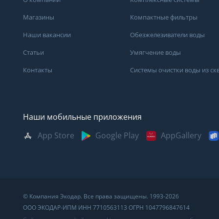
Магазины
Компактные фильтры
Наши вакансии
Обезжелезиватели воды
Статьи
Умягчение воды
Контакты
Системы очистки воды из с
Наши мобильные приложения
App Store
Google Play
AppGallery
Москва
Казань
Саратов
Санкт-Петербург
Кемерово
Самара
Архангельск
Краснодар
Сыктывкар
Владивосток
Красноярск
Сургут
© Компания Экодар. Все права защищены. 1993-2026
Великий Новгород
Мурманск
Тверь
ООО ЭКОДАР-ИПМ ИНН 7710563113 ОГРН 1047796847614