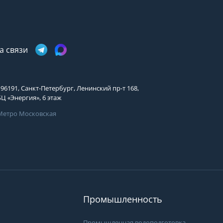
Имя
Телефон
Телефон
Выберите причину обращения
Выберите причину обращения
Я принимаю условия
а связи
Отправить заявку
передачи информации
Департамент
Я принимаю условия
Мы Вам перезвоним
передачи информации
196191, Санкт-Петербург, Ленинский пр-т 168,
Я принимаю условия
БЦ «Энергия», 6 этаж
передачи информации
Метро Московская
Мы Вам перезвоним
Фирменные магазины
Промышленность
Промышленная водоподготовка