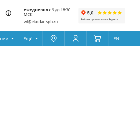
ежедневно
с 9 до 18:30
5
МСК
wl@ekodar-spb.ru
ании
Ещё
EN
Москва
Колумбус
Поддержка
Да
Другой
Избранное
Товары для сравнения