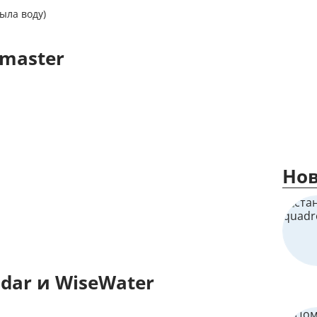
Мы Вам перезвоним
ыла воду)
Фирменные магазин
master
Нов
dar и WiseWater