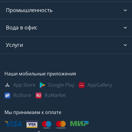
Промышленность
Вода в офис
Услуги
Наши мобильные приложения
App Store
Google Play
AppGallery
RuStore
RuMarket
Мы принимаем к оплате