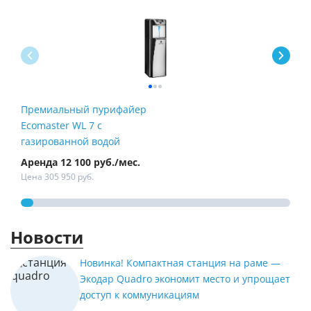
Премиальный пурифайер
Пур
Ecomaster WL 7 с
Fire
газированной водой
Аренда 12 100 руб./мес.
Арен
Цена 305 950 руб.
Цена
Новости
Новинка! Компактная станция на раме —
Экодар Quadro экономит место и упрощает
доступ к коммуникациям