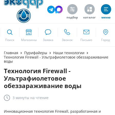
подбор
каталог
меню
ekodar.ru
Поиск
Москва
Главная
Пурифайеры
Наши технологии
Технология Firewall - Ультрафиолетовое обеззараживание
воды
Технология Firewall -
Да
Ультрафиолетовое
обеззараживание воды
3 минуты
на чтение
Инновационная технология Firewall, разработанная и