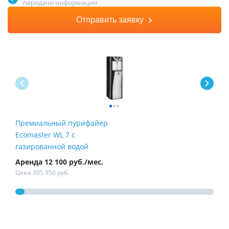
передачи информации
Отправить заявку
Премиальный пурифайер
Пур
Ecomaster WL 7 с
Fire
газированной водой
Аренда 12 100 руб./мес.
Арен
Цена 305 950 руб.
Цена