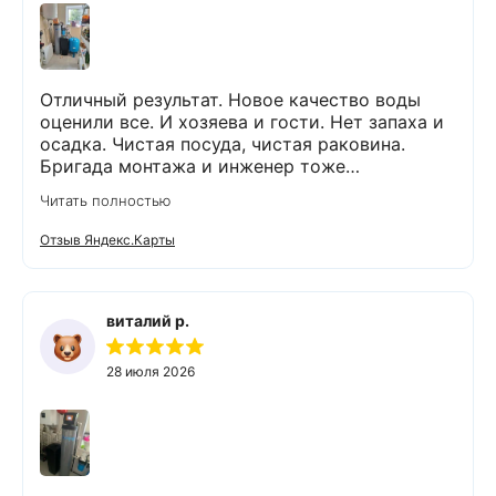
Отличный результат. Новое качество воды
оценили все. И хозяева и гости. Нет запаха и
осадка. Чистая посуда, чистая раковина.
Бригада монтажа и инженер тоже
максимально подробно всё обьяснили и
Читать полностью
рассказали. Монтаж прошел быстро и бе з
проблем и неудобств. Оборудование не
Отзыв Яндекс.Карты
занимает много места и легко
обслуживается. Результаты новых анализов
отличные. Могу всем рекомендовать данную
компанию и ее специалистов.
виталий р.
28 июля 2026