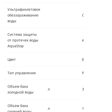
Ультрафиолетовое
обеззараживание
Опция
воды
Система защиты
от протечек воды
есть
AquaStop
Цвет
Белый
Тип управления
Рычаги
Объем бака
л
3
холодной воды
Объем бака
л
1
горячей воды