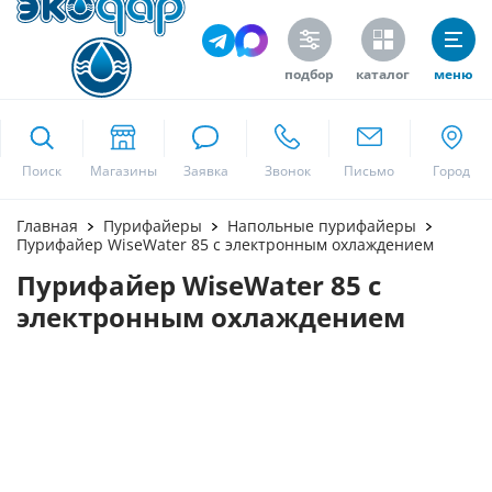
подбор
каталог
меню
ekodar.ru
Поиск
Москва
Главная
Пурифайеры
Напольные пурифайеры
Пурифайер WiseWater 85 с электронным охлаждением
Пурифайер WiseWater 85 с
Да
электронным охлаждением