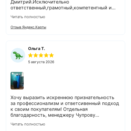
Дмитрий.Исключительно
ответственный,грамотный,компетентный и
комуникабельный специалист.Работы
Читать полностью
выполнены очень тщательно и качественно.На
все вопросы ответил
Отзыв Яндекс.Карты
профессионально.Проанализировал и
устранил возникшие проблемы.При
выполнении работ поддерживал чистоту и
порядок.Помимо отличного выполненной
Ольга Т.
задачи,оставил хорошее настроение.Спасибо
Экодару,что в вашей организации работают
5 августа 2026
такие специалисты.
Хочу выразить искреннюю признательность
за профессионализм и ответсивенный подход
к своим покупателям! Отдельная
благодарность, менеджеру Чупрову
Владимиру! После сдачи анализа воды, он
Читать полностью
быстро и чётко всё объяснил,