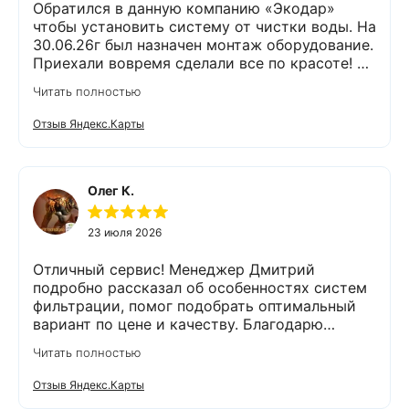
Обратился в данную компанию «Экодар»
чтобы установить систему от чистки воды. На
30.06.26г был назначен монтаж оборудование.
Приехали вовремя сделали все по красоте! Я
доволен !
Читать полностью
Отзыв Яндекс.Карты
Олег К.
23 июля 2026
Отличный сервис! Менеджер Дмитрий
подробно рассказал об особенностях систем
фильтрации, помог подобрать оптимальный
вариант по цене и качеству. Благодарю
компанию Экодар за отличную работу и
Читать полностью
отдельную благодарность менеджеру
Дмитрию и сотруднику, проводящему монтаж
Отзыв Яндекс.Карты
Александру. Грамотно проконсультировали,