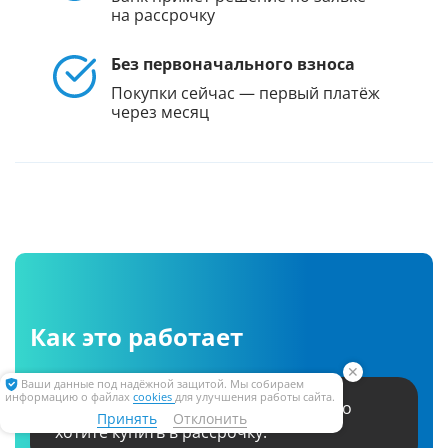
на рассрочку
Без первоначального взноса
Покупки сейчас — первый платёж
через месяц
Как это работает
✕
Ваши данные под надёжной защитой. Мы собираем
информацию о файлах
cookies
для улучшения работы сайта.
1.
Сообщите вашему менеджеру, что
Принять
Отклонить
хотите купить в рассрочку.