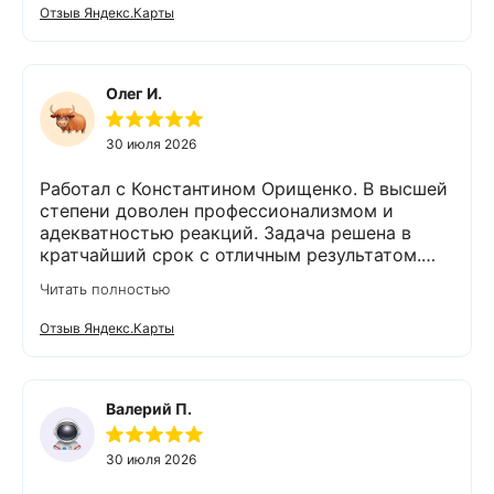
порекомендовал и подобрал пару вариантов
Отзыв Яндекс.Карты
оборудования. Монтаж так же сделали
быстро и качественно. На каждом этапе
Владимир был на связи и всегда отвечал на
интересующие нас вопросы. Приятным
Олег И.
бонусом был подарок😊👍спасибо. Остались
очень довольны компанией Экодар,
30 июля 2026
сотрудниками и оборудованием. 💯% будем
рекомендовать знакомым и друзьям,
Работал с Константином Орищенко. В высшей
обращаться в эту фирму.
степени доволен профессионализмом и
адекватностью реакций. Задача решена в
кратчайший срок с отличным результатом.
Надеюсь, что обслуживание стстемы будет на
Читать полностью
должном уровне. Спасибо!
Отзыв Яндекс.Карты
Валерий П.
30 июля 2026