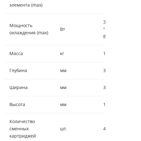
элемента (max)
Электронное
Мощность
Вт
"Пельтье" 75
охлаждения (max)
Вт
Масса
кг
12.8
Глубина
мм
330
Ширина
мм
300
Высота
мм
1040
Количество
сменных
шт.
4
картриджей