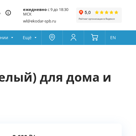
ежедневно
с 9 до 18:30
5
МСК
wl@ekodar-spb.ru
ании
Ещё
EN
Москва
Колумбус
Поддержка
Да
Другой
елый) для дома и
Избранное
Товары для сравнения