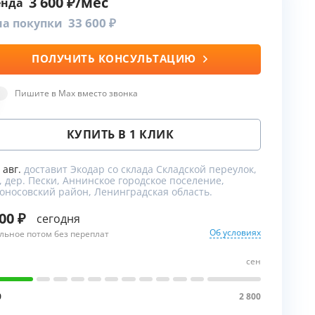
3 600
енда
33 600
на покупки
ПОЛУЧИТЬ КОНСУЛЬТАЦИЮ
ы
Пишите в Max вместо звонка
КУПИТЬ В 1 КЛИК
9 авг.
доставит Экодар со склада Складской переулок,
, дер. Пески, Аннинское городское поселение,
оносовский район, Ленинградская область.
800
сегодня
Об условиях
льное потом без переплат
сен
0
2 800