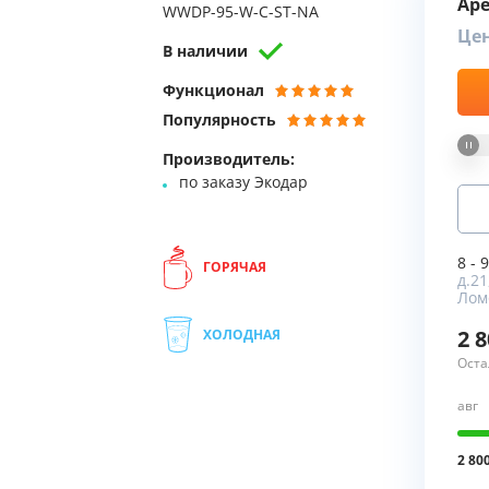
Ар
WWDP-95-W-C-ST-NA
Це
Мы Вам перезвоним
В наличии
Функционал
Фирменные магазин
Популярность
Производитель:
по заказу Экодар
8 - 
ГОРЯЧАЯ
д.21
Лом
2 
ХОЛОДНАЯ
Оста
авг
2 80