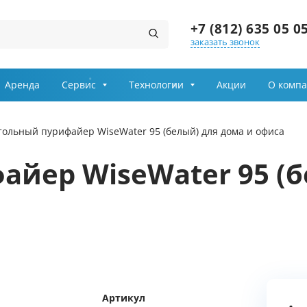
+7 (812) 635 05 0
заказать звонок
Заказ звонка
Аренда
Сервис
Технологии
Акции
О комп
Имя
тольный пурифайер WiseWater 95 (белый) для дома и офиса
Телефон
йер WiseWater 95 (б
Выберите причину обращения
Департамент
Я принимаю условия
передачи информации
Артикул