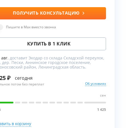
ПОЛУЧИТЬ КОНСУЛЬТАЦИЮ
ы
Пишите в Max вместо звонка
КУПИТЬ В 1 КЛИК
9 авг.
доставит Экодар со склада Складской переулок,
, дер. Пески, Аннинское городское поселение,
оносовский район, Ленинградская область.
425
сегодня
Об условиях
льное потом без переплат
сен
5
1 425
авить в корзину