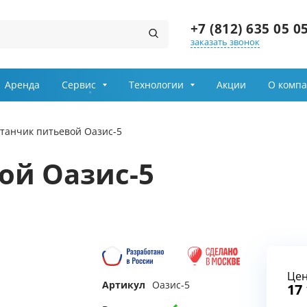
+7 (812) 635 05 0
заказать звонок
Заказ звонка
Аренда
Сервис
Технологии
Акции
О комп
Имя
танчик питьевой Оазис-5
Телефон
ой Оазис-5
Выберите причину обращения
Департамент
Це
Я принимаю условия
Артикул
Оазис-5
передачи информации
17