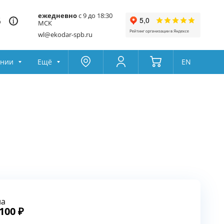
ежедневно
с 9 до 18:30
5
МСК
wl@ekodar-spb.ru
ании
Ещё
EN
Москва
Колумбус
Поддержка
Да
Другой
Избранное
Товары для сравнения
на
 100