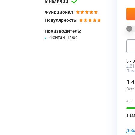
В наличии
Мы Вам перезвоним
Функционал
Популярность
Фирменные магазин
Производитель:
Фонтан Плюс
8 - 
д.21
Лом
1 
Оста
авг
1 42
Доб