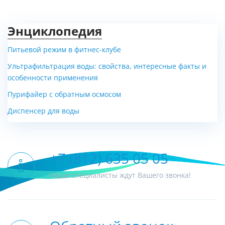
Энциклопедия
Питьевой режим в фитнес-клубе
Ультрафильтрация воды: свойства, интересные факты и
Фонтанчик питьевой
Фонтанчик Родничок-5
особенности применения
Дождик-4
Пурифайер с обратным осмосом
Диспенсер для воды
Цена 12 000 руб.
Цена 14 100 руб.
+7 (812) 635 05 05
Наши специалисты ждут Вашего звонка!