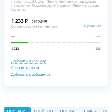
переулок, д.21, дер. Пески, Аннинское городское
поселение, Ломоносовский район, Ленинградская
область.
1 233
сегодня
Об условиях
Остальное потом без переплат
авг
сен
1 233
1 233
Добавить в корзину
Сравнить товар
Добавить в избранное
ОПИСАНИЕ
СВОЙСТВА
ОПЦИИ
ОТЗЫВЫ
ОПЛ