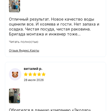
Отличный результат. Новое качество воды
оценили все. И хозяева и гости. Нет запаха и
осадка. Чистая посуда, чистая раковина.
Бригада монтажа и инженер тоже
максимально подробно всё обьяснили и
Читать полностью
рассказали. Монтаж прошел быстро и бе з
проблем и неудобств. Оборудование не
Отзыв Яндекс.Карты
занимает много места и легко
обслуживается. Результаты новых анализов
отличные. Могу всем рекомендовать данную
компанию и ее специалистов.
виталий р.
28 июля 2026
Обратился в данную компанию «Экодар»