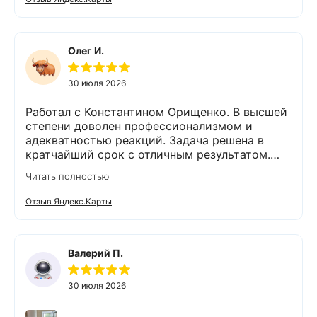
оборудования. Монтаж так же сделали
быстро и качественно. На каждом этапе
Владимир был на связи и всегда отвечал на
интересующие нас вопросы. Приятным
Олег И.
бонусом был подарок😊👍спасибо. Остались
очень довольны компанией Экодар,
30 июля 2026
сотрудниками и оборудованием. 💯% будем
рекомендовать знакомым и друзьям,
Работал с Константином Орищенко. В высшей
обращаться в эту фирму.
степени доволен профессионализмом и
адекватностью реакций. Задача решена в
кратчайший срок с отличным результатом.
Надеюсь, что обслуживание стстемы будет на
Читать полностью
должном уровне. Спасибо!
Отзыв Яндекс.Карты
Валерий П.
30 июля 2026