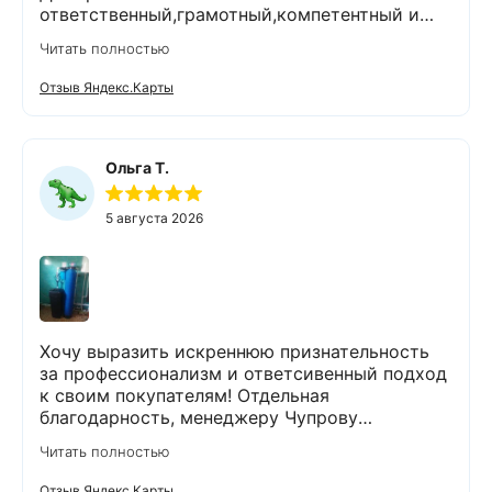
ответственный,грамотный,компетентный и
комуникабельный специалист.Работы
Читать полностью
выполнены очень тщательно и качественно.На
все вопросы ответил
Отзыв Яндекс.Карты
профессионально.Проанализировал и
устранил возникшие проблемы.При
выполнении работ поддерживал чистоту и
порядок.Помимо отличного выполненной
Ольга Т.
задачи,оставил хорошее настроение.Спасибо
Экодару,что в вашей организации работают
5 августа 2026
такие специалисты.
Хочу выразить искреннюю признательность
за профессионализм и ответсивенный подход
к своим покупателям! Отдельная
благодарность, менеджеру Чупрову
Владимиру! После сдачи анализа воды, он
Читать полностью
быстро и чётко всё объяснил,
порекомендовал и подобрал пару вариантов
Отзыв Яндекс.Карты