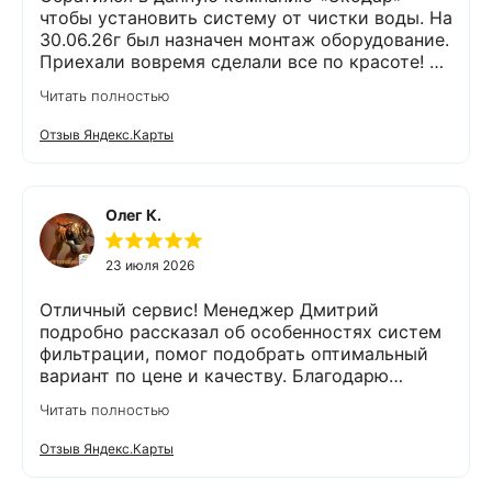
чтобы установить систему от чистки воды. На
30.06.26г был назначен монтаж оборудование.
Приехали вовремя сделали все по красоте! Я
доволен !
Читать полностью
Отзыв Яндекс.Карты
Олег К.
23 июля 2026
Отличный сервис! Менеджер Дмитрий
подробно рассказал об особенностях систем
фильтрации, помог подобрать оптимальный
вариант по цене и качеству. Благодарю
компанию Экодар за отличную работу и
Читать полностью
отдельную благодарность менеджеру
Дмитрию и сотруднику, проводящему монтаж
Отзыв Яндекс.Карты
Александру. Грамотно проконсультировали,
оперативно провели анализ воды и