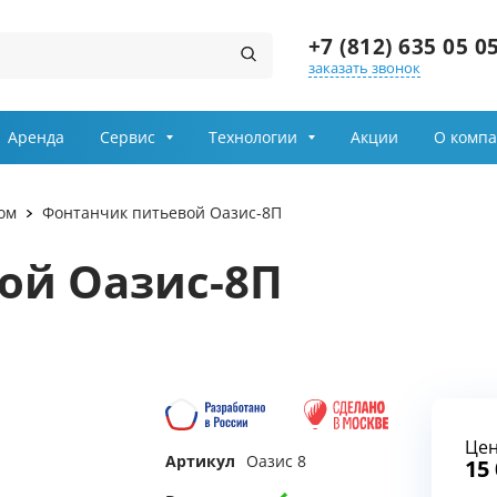
+7 (812) 635 05 0
заказать звонок
Заказ звонка
Аренда
Сервис
Технологии
Акции
О комп
Имя
ом
Фонтанчик питьевой Оазис-8П
Телефон
ой Оазис-8П
Выберите причину обращения
Департамент
Це
Я принимаю условия
Артикул
Оазис 8
передачи информации
15