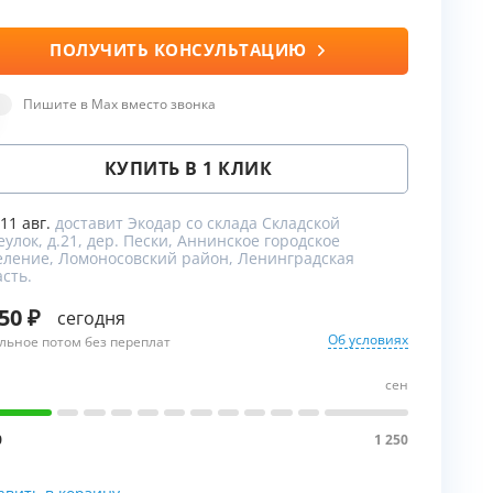
ПОЛУЧИТЬ КОНСУЛЬТАЦИЮ
ы
Пишите в Max вместо звонка
КУПИТЬ В 1 КЛИК
 11 авг.
доставит Экодар со склада Складской
улок, д.21, дер. Пески, Аннинское городское
еление, Ломоносовский район, Ленинградская
сть.
250
сегодня
Об условиях
льное потом без переплат
сен
0
1 250