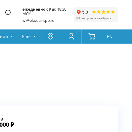
ежедневно
с 9 до 18:30
5
МСК
wl@ekodar-spb.ru
ании
Ещё
EN
Москва
Колумбус
Поддержка
Да
Другой
Избранное
Товары для сравнения
на
 000