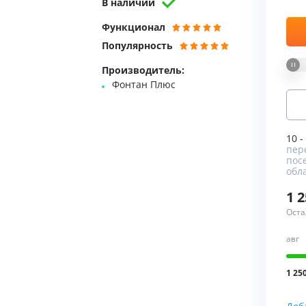
В наличии
Мы Вам перезвоним
Функционал
Популярность
Фирменные магазин
Производитель:
Фонтан Плюс
10 -
пере
пос
обла
1 
Оста
авг
1 25