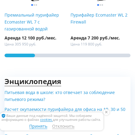
Премиальный пурифайер
Пурифайер Ecomaster WL 2
Ecomaster WL 7 с
Firewall
газированной водой
Аренда 12 100 руб./мес.
Аренда 7 200 руб./мес.
Цена 305 950 руб.
Цена 119 800 руб.
Энциклопедия
Питьевая вода в школе: кто отвечает за соблюдение
питьевого режима?
Расчет окупаемости пурифайера для офиса на 10, 30 и 50
✕
Ваши данные под надёжной защитой. Мы собираем
человек: подробный калькулятор.
информацию о файлах
cookies
для улучшения работы сайта.
Принять
Отклонить
Безопасный офис в условиях пандемии