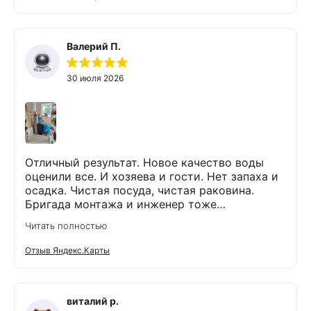
Валерий П.
30 июля 2026
Отличный результат. Новое качество воды
оценили все. И хозяева и гости. Нет запаха и
осадка. Чистая посуда, чистая раковина.
Бригада монтажа и инженер тоже
максимально подробно всё обьяснили и
Читать полностью
рассказали. Монтаж прошел быстро и бе з
проблем и неудобств. Оборудование не
Отзыв Яндекс.Карты
занимает много места и легко
обслуживается. Результаты новых анализов
отличные. Могу всем рекомендовать данную
компанию и ее специалистов.
виталий р.