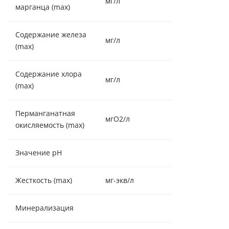
мг/л
0.1
марганца (max)
Содержание железа
мг/л
0.3
(max)
Содержание хлора
мг/л
0.3
(max)
Перманганатная
мгO2/л
5
окисляемость (max)
Значение pH
3,0 - 11
Жесткость (max)
мг-экв/л
7-9
Минерализация
<1500