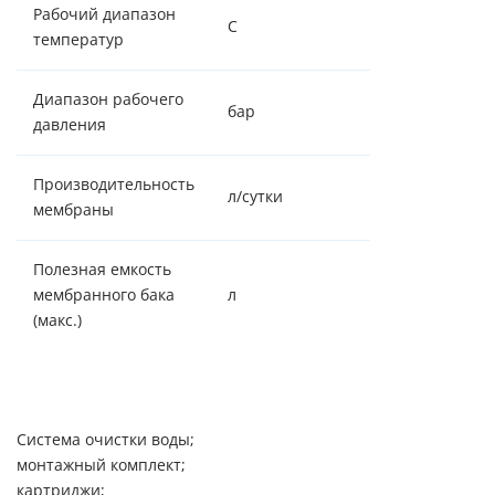
Рабочий диапазон
С
+2 / +38
температур
Диапазон рабочего
бар
2,0 - 6,0
давления
Производительность
л/сутки
284
мембраны
Полезная емкость
мембранного бака
л
8
(макс.)
Система очистки воды;
монтажный комплект;
картриджи;