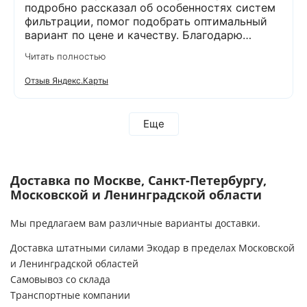
подробно рассказал об особенностях систем
фильтрации, помог подобрать оптимальный
вариант по цене и качеству. Благодарю
компанию Экодар за отличную работу и
Читать полностью
отдельную благодарность менеджеру
Дмитрию и сотруднику, проводящему монтаж
Отзыв Яндекс.Карты
Александру. Грамотно проконсультировали,
оперативно провели анализ воды и
установили оборудование. Еще раз
Еще
благодарим за проделанную работу! Остались
довольны тем, что выбрали компанию Экодар!
Рекомендую всем эту компанию!
Доставка по Москве, Санкт-Петербургу,
Московской и Ленинградской области
Мы предлагаем вам различные варианты доставки.
Доставка штатными силами Экодар в пределах Московской
и Ленинградской областей
Самовывоз со склада
Транспортные компании