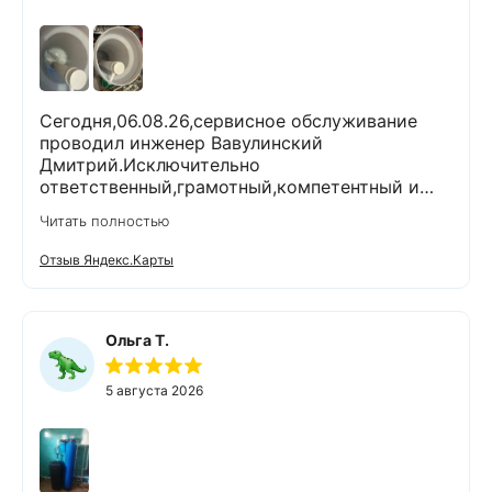
Сегодня,06.08.26,сервисное обслуживание
проводил инженер Вавулинский
Дмитрий.Исключительно
ответственный,грамотный,компетентный и
комуникабельный специалист.Работы
Читать полностью
выполнены очень тщательно и качественно.На
все вопросы ответил
Отзыв Яндекс.Карты
профессионально.Проанализировал и
устранил возникшие проблемы.При
выполнении работ поддерживал чистоту и
порядок.Помимо отличного выполненной
Ольга Т.
задачи,оставил хорошее настроение.Спасибо
Экодару,что в вашей организации работают
5 августа 2026
такие специалисты.