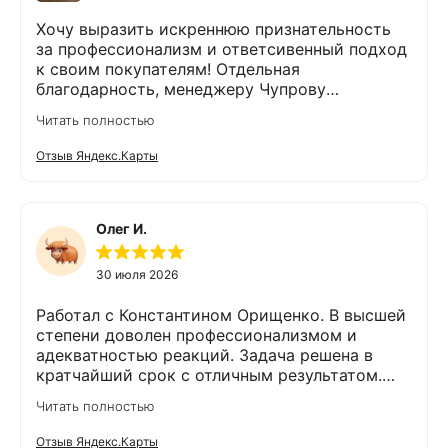
Хочу выразить искреннюю признательность
за профессионализм и ответсивенный подход
к своим покупателям! Отдельная
благодарность, менеджеру Чупрову
Владимиру! После сдачи анализа воды, он
Читать полностью
быстро и чётко всё объяснил,
порекомендовал и подобрал пару вариантов
Отзыв Яндекс.Карты
оборудования. Монтаж так же сделали
быстро и качественно. На каждом этапе
Владимир был на связи и всегда отвечал на
интересующие нас вопросы. Приятным
Олег И.
бонусом был подарок😊👍спасибо. Остались
очень довольны компанией Экодар,
30 июля 2026
сотрудниками и оборудованием. 💯% будем
рекомендовать знакомым и друзьям,
Работал с Константином Орищенко. В высшей
обращаться в эту фирму.
степени доволен профессионализмом и
адекватностью реакций. Задача решена в
кратчайший срок с отличным результатом.
Надеюсь, что обслуживание стстемы будет на
Читать полностью
должном уровне. Спасибо!
Отзыв Яндекс.Карты